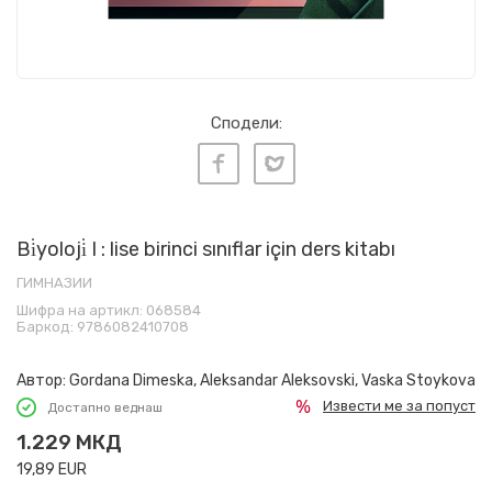
Сподели:
Bi̇yoloji̇ I : lise birinci sınıflar için ders kitabı
ГИМНАЗИИ
Шифра на артикл:
068584
Баркод:
9786082410708
Автор:
Gordana Dimeska, Aleksandar Aleksovski, Vaska Stoykova
Извести ме за попуст
Достапно веднаш
1.229
МКД
19,89
EUR