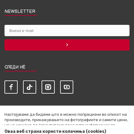
NEWSLETTER
СЛЕДИ НЀ
Настојуваме да бидеме што е можно попрецизни во описот на
производите, прикажувањето на фотографиите и самите цени,
но не можеме да гарантираме дека сите информации се
комплетни и без грешки. Сите артикли прикажани на сајтот се
Оваа веб страна користи колачиња (cookies)