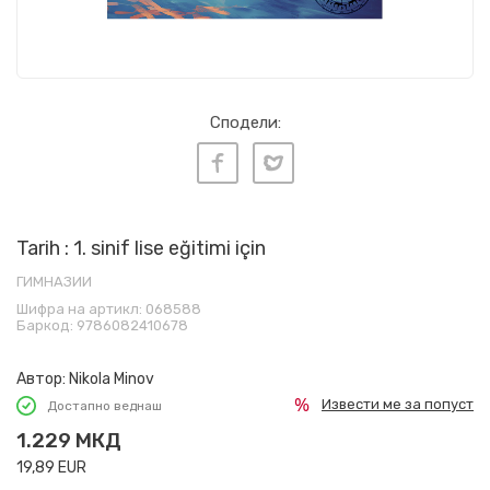
Сподели:
Tarih : 1. sinif lise eğitimi için
ГИМНАЗИИ
Шифра на артикл:
068588
Баркод:
9786082410678
Автор:
Nikola Minov
Извести ме за попуст
Достапно веднаш
1.229
МКД
19,89
EUR