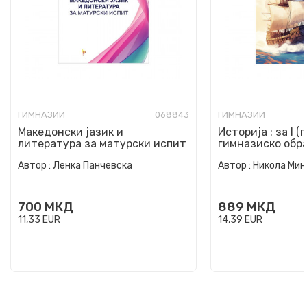
ГИМНАЗИИ
068843
ГИМНАЗИИ
Македонски јазик и
Историја : за I (
литература за матурски испит
гимназиско обр
Автор :
Ленка Панчевска
Автор :
Никола Мин
700
МКД
889
МКД
11,33
EUR
14,39
EUR