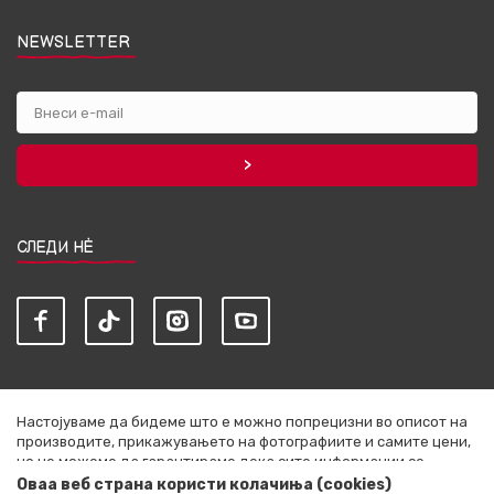
NEWSLETTER
СЛЕДИ НЀ
Настојуваме да бидеме што е можно попрецизни во описот на
производите, прикажувањето на фотографиите и самите цени,
но не можеме да гарантираме дека сите информации се
комплетни и без грешки. Сите артикли прикажани на сајтот се
Оваа веб страна користи колачиња (cookies)