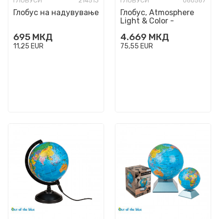
ГЛОБУСИ
214513
ГЛОБУСИ
060567
Глобус на надувување
Глобус, Atmosphere
Light & Color -
Chrome, Ø30cm
695
МКД
4.669
МКД
11,25
EUR
75,55
EUR