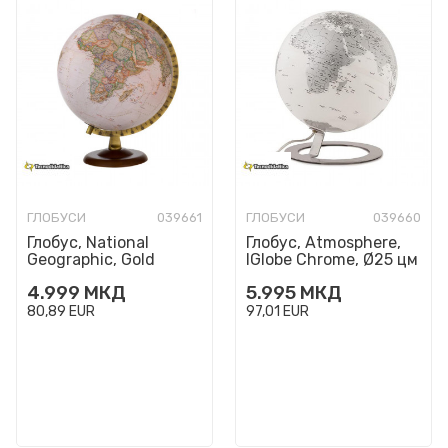
ГЛОБУСИ
039661
ГЛОБУСИ
039660
Глобус, National
Глобус, Atmosphere,
Geographic, Gold
IGlobe Chrome, Ø25 цм
Executive, Ø30 цм
4.999
МКД
5.995
МКД
80,89
EUR
97,01
EUR