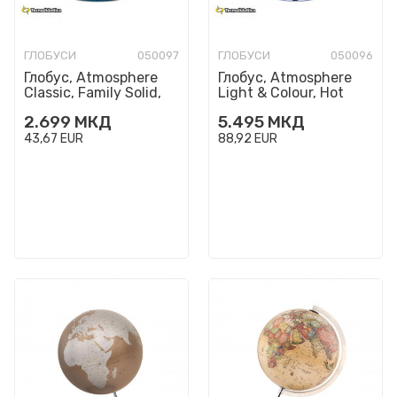
ГЛОБУСИ
050097
ГЛОБУСИ
050096
Глобус, Atmosphere
Глобус, Atmosphere
Classic, Family Solid,
Light & Colour, Hot
LED, Ø30 цм
Blue, LED, Ø30 цм
2.699
МКД
5.495
МКД
43,67
EUR
88,92
EUR