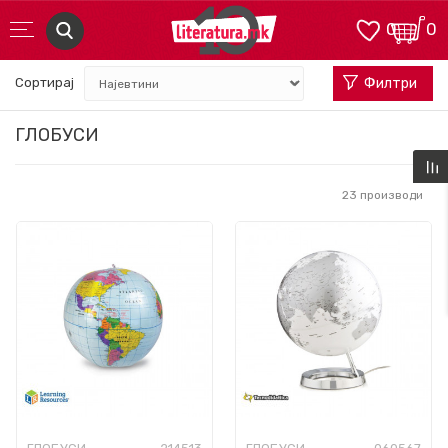
0
0
Сортирај
Филтри
ГЛОБУСИ
23
производи