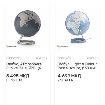
ГЛОБУСИ
039659
ГЛОБУСИ
039658
Глобус, Atmosphere,
Глобус, Light & Colour,
Evolve Blue, Ø30 цм
Pastel Azure, Ø30 цм
5.495
МКД
4.699
МКД
88,92
EUR
76,04
EUR