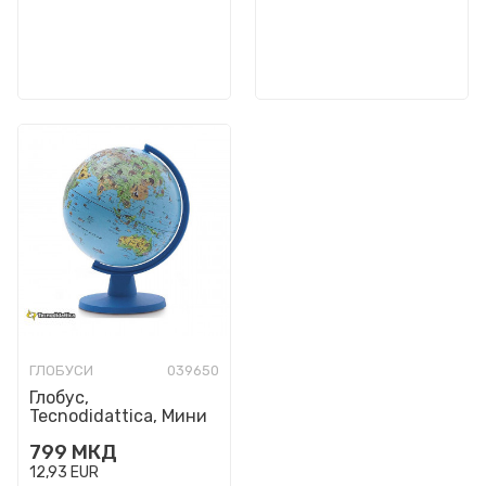
ГЛОБУСИ
039650
Глобус,
Tecnodidattica, Мини
Safari, Ø16 цм
799
МКД
12,93
EUR