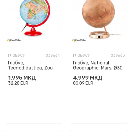
ГЛОБУСИ
039664
ГЛОБУСИ
039663
Глобус,
Глобус, National
Tecnodidattica, Zoo,
Geographic, Mars, Ø30
Ø25 цм
цм
1.995
МКД
4.999
МКД
32,28
EUR
80,89
EUR