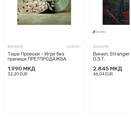
ВИНИЛИ
068957
ВИНИЛИ
Тоше Проески - Игри без
Винил, Stranger 
граници ПРЕТПРОДАЖБА
O.S.T.
1.990
МКД
2.845
МКД
32,20
EUR
46,04
EUR