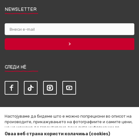
NEWSLETTER
СЛЕДИ НЀ
Настојуваме да бидеме што е можно попрецизни во описот на
производите, прикажувањето на фотографиите и самите цени,
но не можеме да гарантираме дека сите информации се
комплетни и без грешки. Сите артикли прикажани на сајтот се
Оваа веб страна користи колачиња (cookies)
дел од нашата понуда и не се подразбира дека се достапни во