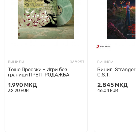
ВИНИЛИ
068957
ВИНИЛИ
Тоше Проески - Игри без
Винил, Stranger 
граници ПРЕТПРОДАЖБА
O.S.T.
1.990
МКД
2.845
МКД
32,20
EUR
46,04
EUR