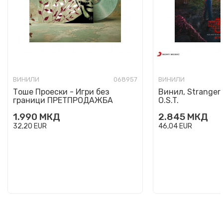
ВИНИЛИ
068957
ВИНИЛИ
Тоше Проески - Игри без
Винил, Stranger 
граници ПРЕТПРОДАЖБА
O.S.T.
1.990
МКД
2.845
МКД
32,20
EUR
46,04
EUR