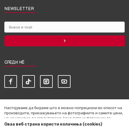
NEWSLETTER
СЛЕДИ НЀ
Настојуваме да бидеме што е можно попрецизни во описот на
производите, прикажувањето на фотографиите и самите цени,
но не можеме да гарантираме дека сите информации се
комплетни и без грешки. Сите артикли прикажани на сајтот се
Оваа веб страна користи колачиња (cookies)
дел од нашата понуда и не се подразбира дека се достапни во