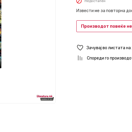
Недостапен
Извести ме за повторна д
Производот повеќе не
Зачувај во листата на
Спореди го производо