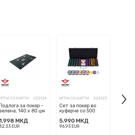
ИГРИ СО КАРТИ
222124
ИГРИ СО КАРТИ
222123
ИГРИ С
Подлога за покер -
Сет за покер во
Сет за
зелена, 140 х 80 цм
куферче со 500
куферч
вредносни чипови
чипов
1.998
МКД
5.990
МКД
2.89
32,33
EUR
96,93
EUR
46,91
E