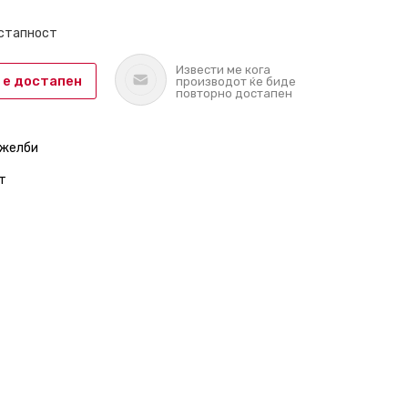
остапност
Извести ме кога
 е достапен
производот ќе биде
повторно достапен
 желби
т