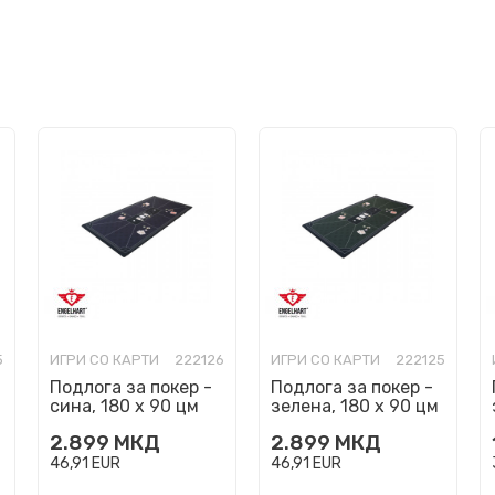
5
ИГРИ СО КАРТИ
222126
ИГРИ СО КАРТИ
222125
Подлога за покер -
Подлога за покер -
сина, 180 х 90 цм
зелена, 180 х 90 цм
2.899
МКД
2.899
МКД
46,91
EUR
46,91
EUR