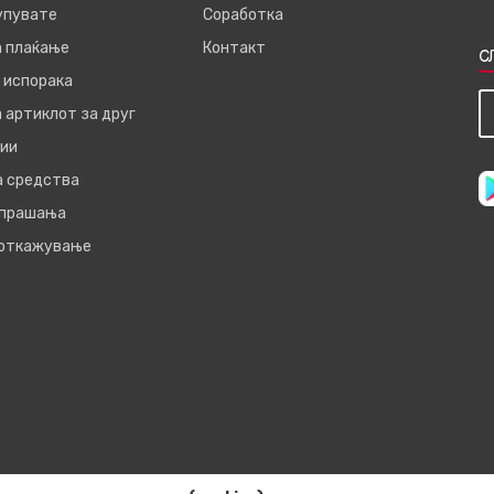
купувате
Соработка
а плаќање
Контакт
С
 испорака
 артиклот за друг
ии
а средства
 прашања
 откажување