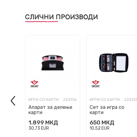
СЛИЧНИ ПРОИЗВОДИ
ИГРИ СО КАРТИ
222136
ИГРИ СО КАРТИ
22213
Апарат за делење
Сет за игра со
карти
карти
1.899
МКД
650
МКД
30,73
EUR
10,52
EUR