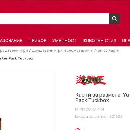
АЗОВАНИЕ
ПРИБОР
УМЕТНОСТ
ЖИВОТЕН СТИЛ
ИГ
руштвени игри
Друштвени игри и сложувалки
Игри со карти
oster Pack Tuckbox
Карти за размена, Yu-
Pack Tuckbox
ИГРИ СО КАРТИ
Шифра на артикл:
221602