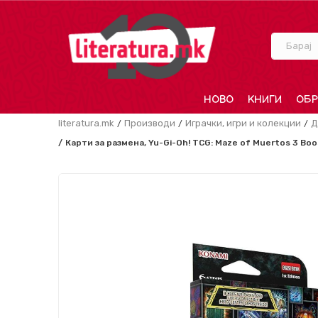
Барај
НОВО
КНИГИ
ОБР
literatura.mk
Производи
Играчки, игри и колекции
Д
Карти за размена, Yu-Gi-Oh! TCG: Maze of Muertos 3 Bo