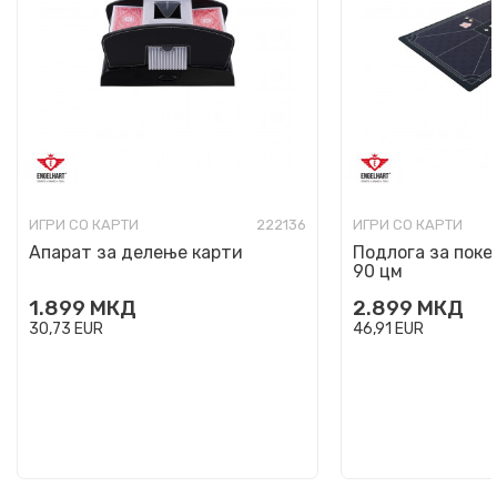
ИГРИ СО КАРТИ
222136
ИГРИ СО КАРТИ
Апарат за делење карти
Подлога за покер
90 цм
1.899
МКД
2.899
МКД
30,73
EUR
46,91
EUR