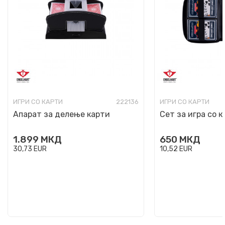
ИГРИ СО КАРТИ
222136
ИГРИ СО КАРТИ
Апарат за делење карти
Сет за игра со 
1.899
МКД
650
МКД
30,73
EUR
10,52
EUR