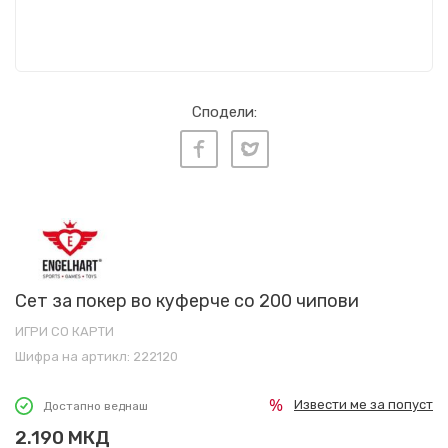
Сподели:
Сет за покер во куферче со 200 чипови
ИГРИ СО КАРТИ
Шифра на артикл:
222120
Извести ме за попуст
Достапно веднаш
2.190
МКД