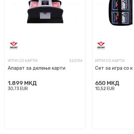
ИГРИ СО КАРТИ
222136
ИГРИ СО КАРТИ
Апарат за делење карти
Сет за игра со 
1.899
МКД
650
МКД
30,73
EUR
10,52
EUR