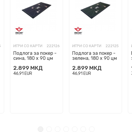
5
ИГРИ СО КАРТИ
222126
ИГРИ СО КАРТИ
222125
Подлога за покер -
Подлога за покер -
сина, 180 х 90 цм
зелена, 180 х 90 цм
2.899
МКД
2.899
МКД
46,91
EUR
46,91
EUR