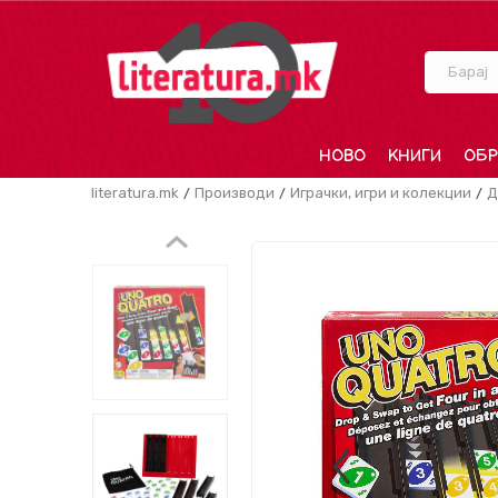
Барај
НОВО
КНИГИ
ОБР
literatura.mk
Производи
Играчки, игри и колекции
Д