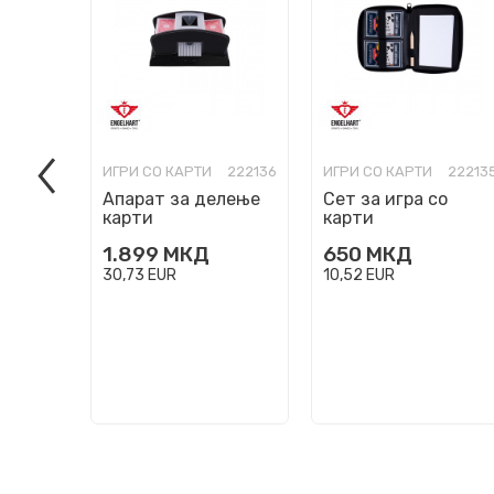
ИГРИ СО КАРТИ
222136
ИГРИ СО КАРТИ
22213
Апарат за делење
Сет за игра со
карти
карти
1.899
МКД
650
МКД
30,73
EUR
10,52
EUR