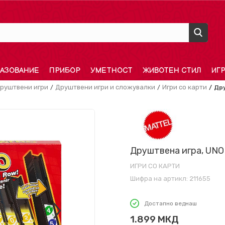
АЗОВАНИЕ
ПРИБОР
УМЕТНОСТ
ЖИВОТЕН СТИЛ
ИГ
руштвени игри
Друштвени игри и сложувалки
Игри со карти
Дру
Друштвена игра, UNO
ИГРИ СО КАРТИ
Шифра на артикл:
211655
Достапно веднаш
1.899
МКД