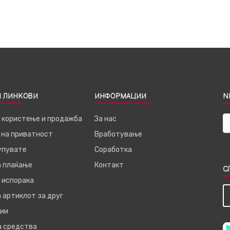
 ЛИНКОВИ
ИНФОРМАЦИИ
N
а користење и продажба
За нас
 на приватност
Вработување
купувате
Соработка
а плаќање
Контакт
С
 испорака
 артиклот за друг
ии
а средства