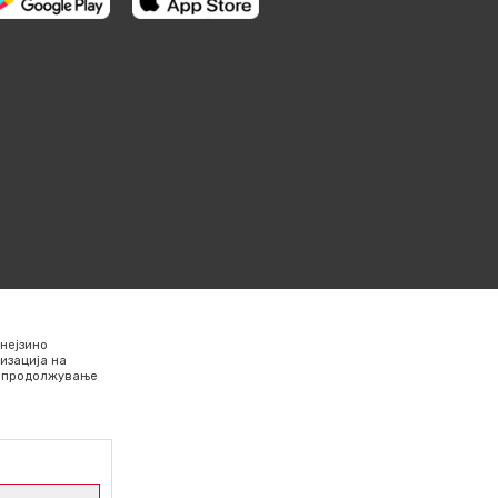
нејзино
изација на
Со продолжување