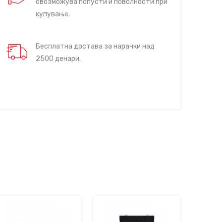
овозможува попусти и поволности при
купување.
Бесплатна достава за нарачки над
2500 денари.