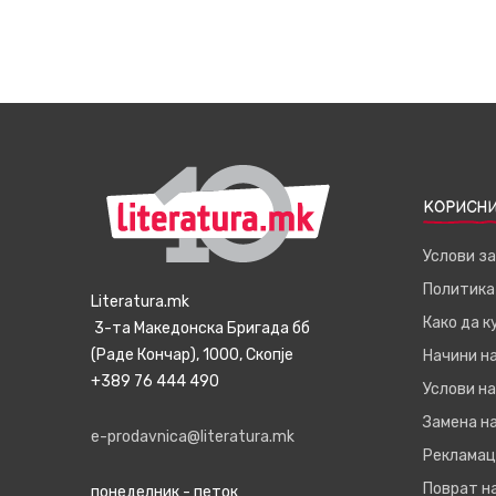
КОРИСНИ
Услови з
Политика
Literatura.mk
Како да 
3-та Македонска Бригада бб
(Раде Кончар), 1000, Скопје
Начини н
+389 76 444 490
Услови на
Замена на
e-prodavnica@literatura.mk
Рекламац
Поврат н
понеделник - петок