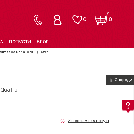
0
0
РА
ПОПУСТИ
БЛОГ
штвена игра, UNO Quatro
Спореди
 Quatro
Извести ме за попуст