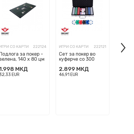
ИГРИ СО КАРТИ
222124
ИГРИ СО КАРТИ
222121
ИГРИ С
Подлога за покер -
Сет за покер во
Сет за
зелена, 140 х 80 цм
куферче со 300
куфер
чипови
чипов
1.998
МКД
2.899
МКД
2.190
32,33
EUR
46,91
EUR
35,44
E