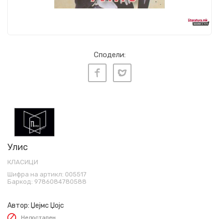
Сподели:
Улис
КЛАСИЦИ
Шифра на артикл:
005517
Баркод:
9786084780588
Автор:
Џејмс Џојс
Недостапен