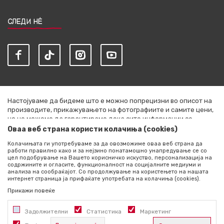
СЛЕДИ НЀ
Настојуваме да бидеме што е можно попрецизни во описот на
производите, прикажувањето на фотографиите и самите цени,
но не можеме да гарантираме дека сите информации се
комплетни и без грешки. Сите артикли прикажани на сајтот се
Оваа веб страна користи колачиња (cookies)
дел од нашата понуда и не се подразбира дека се достапни во
Колачињата ги употребуваме за да овозможиме оваа веб страна да
секој момент. Расположливоста на производите можете да ја
работи правилно како и за нејзино понатамошно унапредување се со
проверите со повик на +389 76 444 490
цел подобрување на Вашето корисничко искуство, персонализација на
содржините и огласите, функционалност на социјалните медиуми и
©2026
literatura.mk
, Изработено од
NB SOFT
. Сите права
анализа на сообраќајот. Со продолжување на користењето на нашата
интернет страница ја прифаќате употребата на колачиња (cookies).
задржани.
Прикажи повеќе
Задолжителни
Статистика
Маркетинг