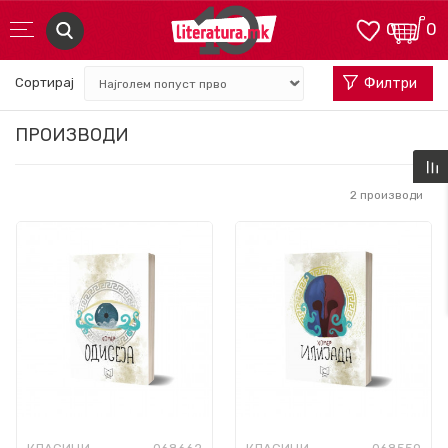
0
0
Сортирај
Филтри
ПРОИЗВОДИ
2
производи