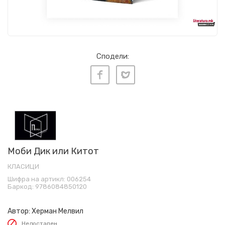
Сподели:
Моби Дик или Китот
КЛАСИЦИ
Шифра на артикл:
006254
Баркод:
9786084850120
Автор:
Херман Мелвил
Недостапен