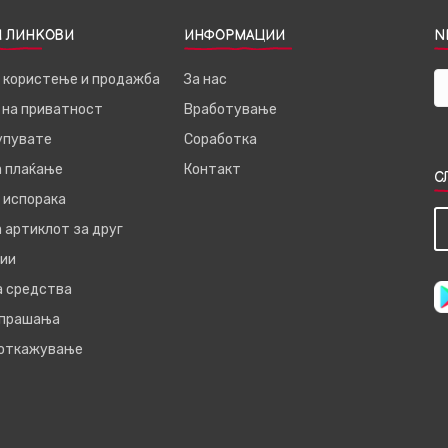
 ЛИНКОВИ
ИНФОРМАЦИИ
N
а користење и продажба
За нас
 на приватност
Вработување
купувате
Соработка
а плаќање
Контакт
С
 испорака
 артиклот за друг
ии
а средства
 прашања
 откажување