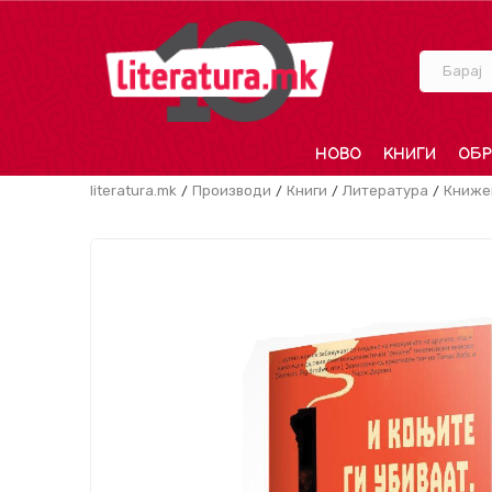
Барај
НОВО
КНИГИ
ОБР
literatura.mk
Производи
Книги
Литература
Книже