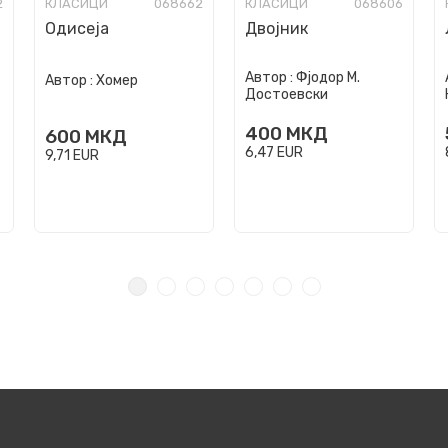
2
КЛАСИЦИ
068662
КЛАСИЦИ
068606
Одисеја
Двојник
Автор :
Фјодор М.
Автор :
Хомер
Достоевски
400
МКД
600
МКД
6,47
EUR
9,71
EUR