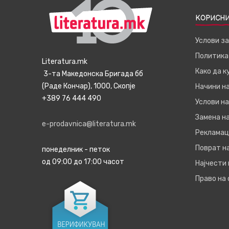
КОРИСНИ
Услови з
Политика
Literatura.mk
Како да 
3-та Македонска Бригада бб
(Раде Кончар), 1000, Скопје
Начини н
+389 76 444 490
Услови на
Замена на
e-prodavnica@literatura.mk
Рекламац
Поврат н
понеделник - петок
од 09:00 до 17:00 часот
Најчести
Право на