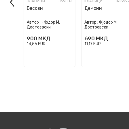
КЛАСИЦИ
069003
КЛАСИЦИ
06899
Бесови
Демони
Автор :
Фјодор М.
Автор :
Фјодор М.
Достоевски
Достоевски
900
МКД
690
МКД
14,56
EUR
11,17
EUR