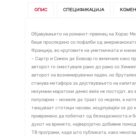
ОПИС
СПЕЦИФИКАЦИЈА
КОМЕН
Објавувањето на романот-првенец на Хорас Мек
беше проследено со пофалби од американската
Франција, во круговите на уметничката и книж
– Сартр и Симон де Бовоар го величале како п
авторот го сместувале рамо до рамо со Хеминг
авторот на вознемирувачки ладен, но брутален
станува метафора за дејствувањето на капита
нехумани маратони денес веќе не постојат, во
популарни – можеле да траат со недели, а на
танцуваат стотици часови, исцрпувајќи се до к
привремено да побегнат од безнадежноста и бе
духот на времето, најверојатно добивме помод
ТВ програми, каде што публиката, како некогаш