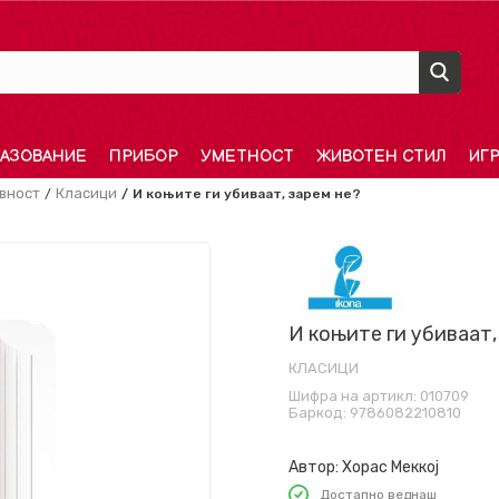
АЗОВАНИЕ
ПРИБОР
УМЕТНОСТ
ЖИВОТЕН СТИЛ
ИГ
вност
Класици
И коњите ги убиваат, зарем не?
И коњите ги убиваат,
КЛАСИЦИ
Шифра на артикл:
010709
Баркод:
9786082210810
Автор:
Хорас Меккој
Достапно веднаш