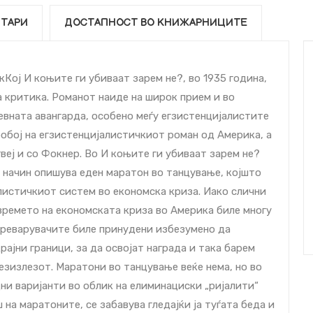
ТАРИ
ДОСТАПНОСТ ВО КНИЖАРНИЦИТЕ
Кој И коњите ги убиваат зарем не?, во 1935 година,
 критика. Романот наиде на широк прием и во
евната авангарда, особено меѓу егзистенцијалистите
робој на егзистенцијалистичкиот роман од Америка, а
веј и со Фокнер. Во И коњите ги убиваат зарем не?
 начин опишува еден маратон во танцување, којшто
листичкиот систем во економска криза. Иако слични
 времето на економската криза во Америка биле многу
тпреварувачите биле принудени избезумено да
рајни граници, за да освојат награда и така барем
зизлезот. Маратони во танцување веќе нема, но во
ни варијанти во облик на елиминациски „ријалити“
 на маратоните, се забавува гледајќи ја туѓата беда и