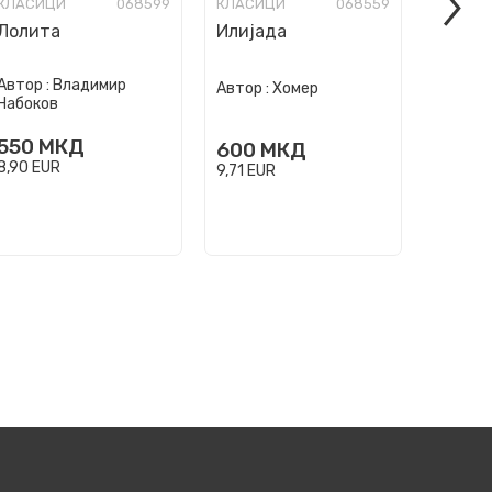
КЛАСИЦИ
068599
КЛАСИЦИ
068559
КЛАСИ
Лолита
Илијада
Чуваро
Автор :
Владимир
Автор :
Хомер
Автор :
Набоков
550
МКД
600
МКД
400
8,90
EUR
9,71
EUR
6,47
EU