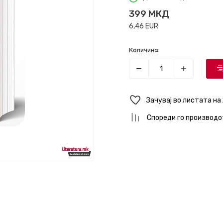
399
МКД
6,46
EUR
Количина:
Зачувај во листата на
Спореди го производо