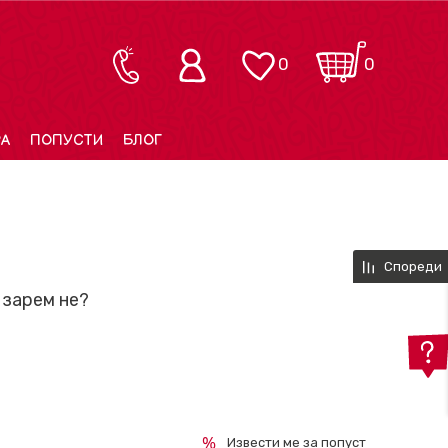
0
0
РА
ПОПУСТИ
БЛОГ
Спореди
 зарем не?
Извести ме за попуст