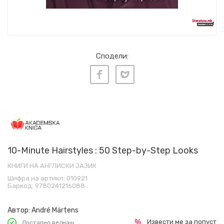
Сподели:
10-Minute Hairstyles : 50 Step-by-Step Looks
КНИГИ НА АНГЛИСКИ ЈАЗИК
Шифра на артикл:
010921
Баркод:
9780241216088
Автор:
André Märtens
Извести ме за попуст
Достапно веднаш