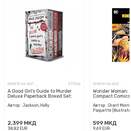
КНИГИ НА АНГЛИСКИ ЈАЗИК
371356
КНИГИ НА АНГЛИСКИ ЈАЗИК
A Good Girl's Guide to Murder
Wonder Woman: E
Deluxe Paperback Boxed Set:
Compact Comics 
Special Deluxe Edition...
Автор :
Jackson, Holly
Автор :
Grant Morris
Paquette (Illustrato
2.399
МКД
599
МКД
38,82
EUR
9,69
EUR