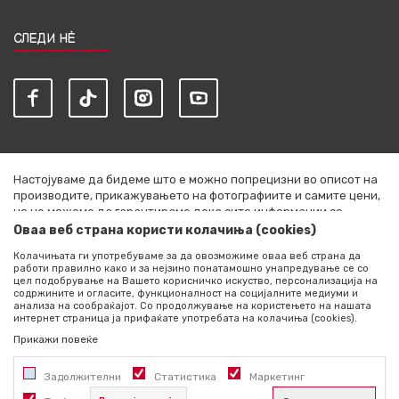
СЛЕДИ НЀ
Настојуваме да бидеме што е можно попрецизни во описот на
производите, прикажувањето на фотографиите и самите цени,
но не можеме да гарантираме дека сите информации се
комплетни и без грешки. Сите артикли прикажани на сајтот се
Оваа веб страна користи колачиња (cookies)
дел од нашата понуда и не се подразбира дека се достапни во
Колачињата ги употребуваме за да овозможиме оваа веб страна да
секој момент. Расположливоста на производите можете да ја
работи правилно како и за нејзино понатамошно унапредување се со
проверите со повик на +389 76 444 490
цел подобрување на Вашето корисничко искуство, персонализација на
содржините и огласите, функционалност на социјалните медиуми и
©2026
literatura.mk
, Изработено од
NB SOFT
. Сите права
анализа на сообраќајот. Со продолжување на користењето на нашата
интернет страница ја прифаќате употребата на колачиња (cookies).
задржани.
Прикажи повеќе
Задолжителни
Статистика
Маркетинг