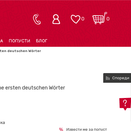
0
0
РА
ПОПУСТИ
БЛОГ
sten deutschen Wörter
Спореди
e ersten deutschen Wörter
ска
Извести ме за попуст