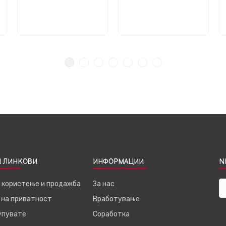
 ЛИНКОВИ
ИНФОРМАЦИИ
N
а користење и продажба
За нас
 на приватност
Вработување
купувате
Соработка