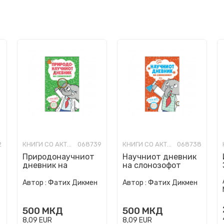
2
КНИГИ СО АКТИВНОСТИ
068739
КНИГИ СО АКТИВНОСТИ
068738
Природонаучниот
Научниот дневник
дневник на
на слонозофот
слонозофот
Автор :
Фатих Дикмен
Автор :
Фатих Дикмен
500
МКД
500
МКД
8,09
EUR
8,09
EUR