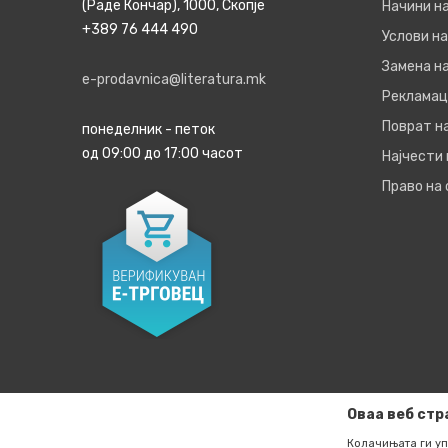
(Раде Кончар), 1000, Скопје
Начини н
+389 76 444 490
Услови на
Замена на
e-prodavnica@literatura.mk
Рекламац
Поврат н
понеделник - петок
од 09:00 до 17:00 часот
Најчести
Право на
Оваа веб стр
Колачињата ги уп