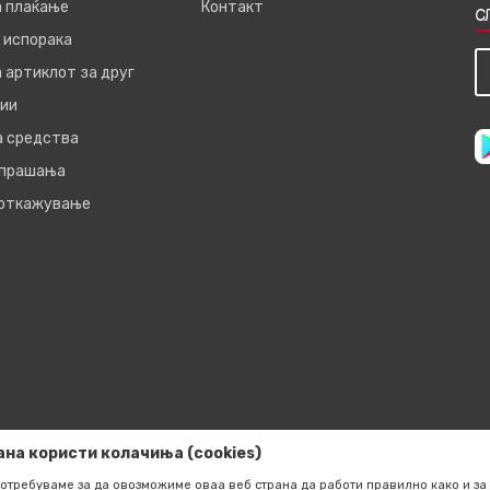
а плаќање
Контакт
С
 испорака
 артиклот за друг
ии
а средства
 прашања
 откажување
ана користи колачиња (cookies)
отребуваме за да овозможиме оваа веб страна да работи правилно како и за 