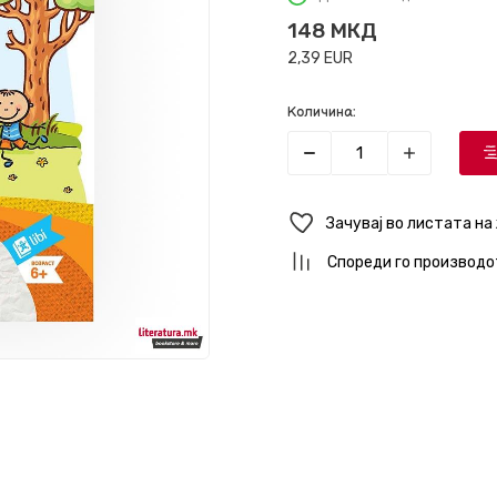
148
МКД
2,39
EUR
Количина:
Зачувај во листата на
Спореди го производо