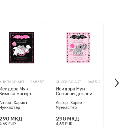
КНИГИ СО АКТИВНОСТИ
068537
КНИГИ СО АКТИВНОСТИ
068519
Исидора Мун:
Исидора Мун -
Исидо
Зимска магија
Сончеви денови
Забавн
(книга со
Книга 
Автор :
Хариет
Автор :
Хариет
Автор :
активности)
актив
Мункастер
Мункастер
Мункас
290
МКД
290
МКД
290
4,69
EUR
4,69
EUR
4,69
EU