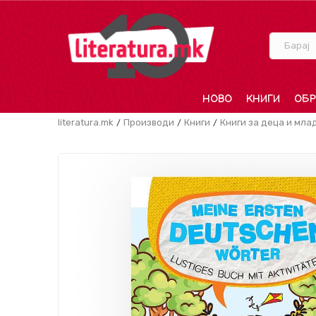
Барај
НОВО
КНИГИ
ОБР
literatura.mk
Производи
Книги
Книги за деца и мла