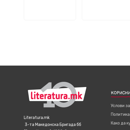
КОРИСНИ
Услови з
Политика
Literatura.mk
Како да 
3-та Македонска Бригада бб