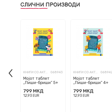
СЛИЧНИ ПРОИЗВОДИ
КНИГИ СО АКТИВНОСТИ
068943
КНИГИ СО АКТИВНОСТИ
06894
Мојот таблет
Мојот таблет
„Пиши-бриши“ 5+
„Пиши-бриши“ 4+
799
МКД
799
МКД
12,93
EUR
12,93
EUR