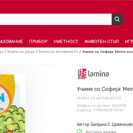
АЗОВАНИЕ
ПРИБОР
УМЕТНОСТ
ЖИВОТЕН СТИЛ
ИГ
ди
Книги за деца
Книги со активности
Учиме со Софија: Meine er
Учиме со Софија: Mein
КНИГИ СО АКТИВНОСТИ
Шифра на артикл:
002098
Баркод:
9786082473949
Автор:
Билјана С. Црвенков
Достапно веднаш