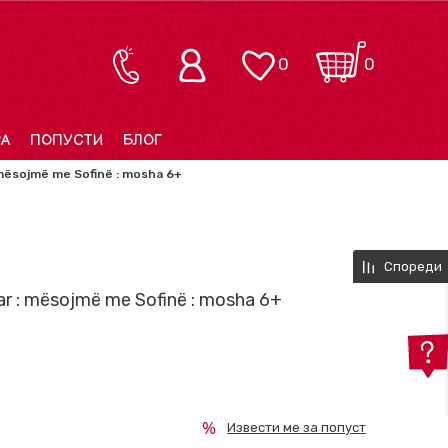
0
0
РА
ПОПУСТИ
БЛОГ
 mësojmë me Sofinë : mosha 6+
Спореди
uar : mësojmë me Sofinë : mosha 6+
Извести ме за попуст