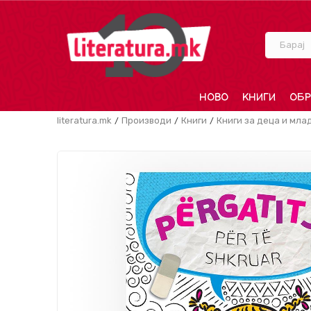
Барај
НОВО
КНИГИ
ОБР
literatura.mk
Производи
Книги
Книги за деца и мла