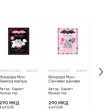
КНИГИ СО АКТИВНОСТИ
068537
КНИГИ СО АКТИВНОСТИ
068519
Исидора Мун:
Исидора Мун -
Исидо
Зимска магија
Сончеви денови
Забавн
(книга со
Книга 
Автор :
Хариет
Автор :
Хариет
Автор :
активности)
актив
Мункастер
Мункастер
Мункас
290
МКД
290
МКД
290
4,69
EUR
4,69
EUR
4,69
EU