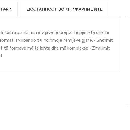
ТАРИ
ДОСТАПНОСТ ВО КНИЖАРНИЦИТЕ
. Ushtro shkrimin e vijave të drejta, të pjerrëta dhe të
ormat. Ky libër do t’u ndihmojë fëmijëve gjatë: • Shkrimit
it të formave më të lehta dhe më komplekse • Zhvillimit
it