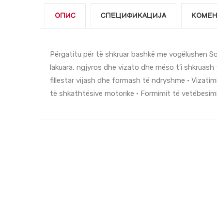
ОПИС
СПЕЦИФИКАЦИЈА
КОМЕН
Përgatitu për të shkruar bashkë me vogëlushen Sofi
lakuara, ngjyros dhe vizato dhe mëso t’i shkruash f
fillestar vijash dhe formash të ndryshme • Vizatim
të shkathtësive motorike • Formimit të vetëbesim