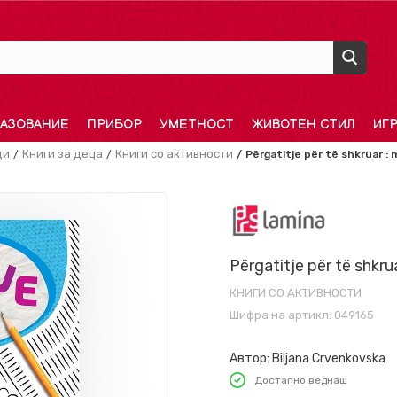
АЗОВАНИЕ
ПРИБОР
УМЕТНОСТ
ЖИВОТЕН СТИЛ
ИГ
ди
Книги за деца
Книги со активности
Përgatitje për të shkruar :
Përgatitje për të shkr
КНИГИ СО АКТИВНОСТИ
Шифра на артикл:
049165
Автор:
Biljana Crvenkovska
Достапно веднаш