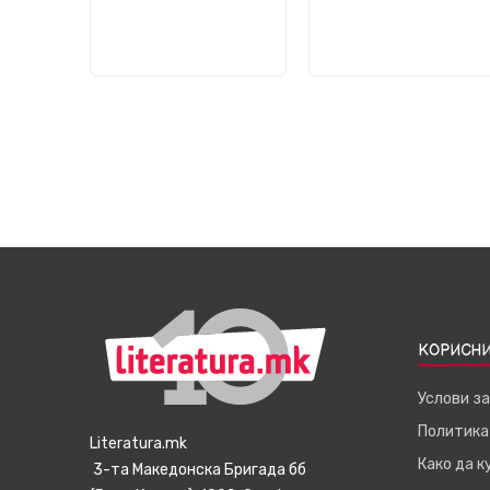
КОРИСНИ
Услови з
Политика
Literatura.mk
Како да 
3-та Македонска Бригада бб