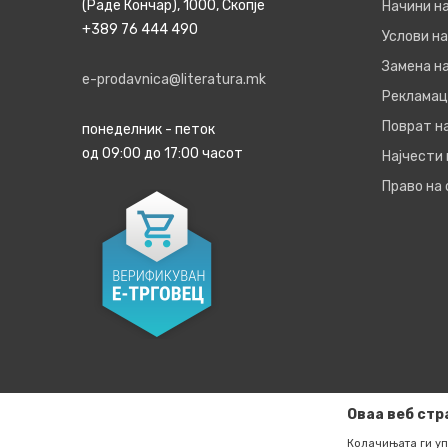
(Раде Кончар), 1000, Скопје
Начини н
+389 76 444 490
Услови на
Замена на
e-prodavnica@literatura.mk
Рекламац
Поврат н
понеделник - петок
од 09:00 до 17:00 часот
Најчести
Право на
Оваа веб стр
Колачињата ги уп