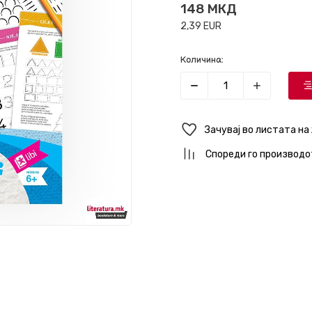
148
МКД
2,39
EUR
Количина:
Зачувај во листата на
Спореди го производо