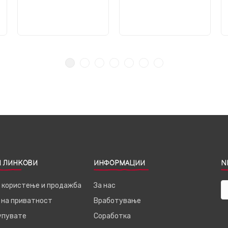
 ЛИНКОВИ
ИНФОРМАЦИИ
N
а користење и продажба
За нас
 на приватност
Вработување
купувате
Соработка