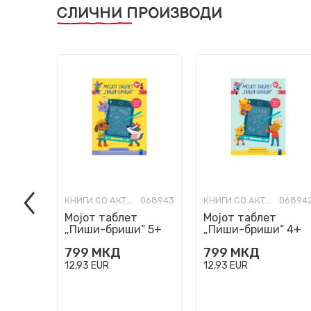
СЛИЧНИ ПРОИЗВОДИ
КНИГИ СО АКТИВНОСТИ
068943
КНИГИ СО АКТИВНОСТИ
06894
Мојот таблет
Мојот таблет
„Пиши-бриши“ 5+
„Пиши-бриши“ 4+
799
МКД
799
МКД
12,93
EUR
12,93
EUR