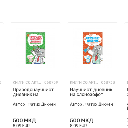
2
КНИГИ СО АКТИВНОСТИ
068739
КНИГИ СО АКТИВНОСТИ
068738
Природонаучниот
Научниот дневник
дневник на
на слонозофот
слонозофот
Автор :
Фатих Дикмен
Автор :
Фатих Дикмен
500
МКД
500
МКД
8,09
EUR
8,09
EUR