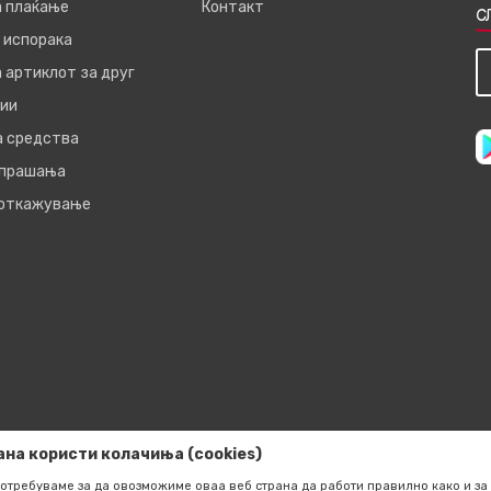
а плаќање
Контакт
С
 испорака
 артиклот за друг
ии
а средства
 прашања
 откажување
ана користи колачиња (cookies)
отребуваме за да овозможиме оваа веб страна да работи правилно како и за 