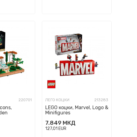
220701
ЛЕГО КОЦКИ
213283
cons,
LEGO коцки, Marvel, Logo &
den
Minifigures
7.849
МКД
127,01
EUR