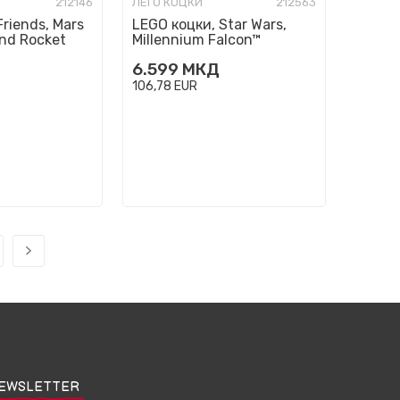
212146
ЛЕГО КОЦКИ
212563
riends, Mars
LEGO коцки, Star Wars,
nd Rocket
Millennium Falcon™
6.599
МКД
106,78
EUR
EWSLETTER