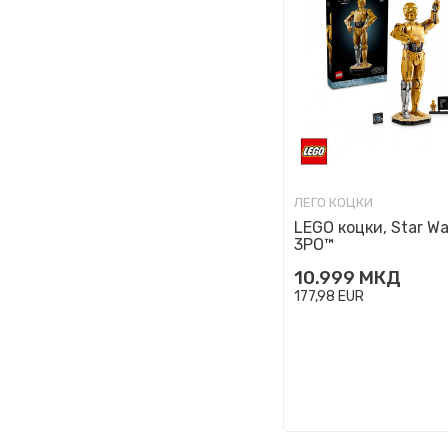
ЛЕГО КОЦКИ
LEGO коцки, Star Wa
3PO™
10.999
МКД
177,98
EUR