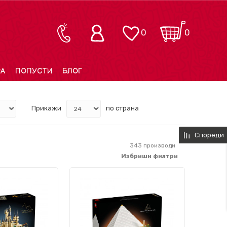
0
0
РА
ПОПУСТИ
БЛОГ
Прикажи
по страна
Спореди
343
производи
Избриши филтри