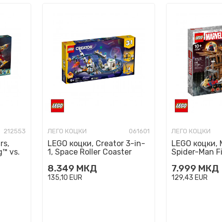
212553
ЛЕГО КОЦКИ
061601
ЛЕГО КОЦКИ
rs,
LEGO коцки, Creator 3-in-
LEGO коцки, 
™ vs.
1, Space Roller Coaster
Spider-Man Fi
ter™
8.349
МКД
7.999
МКД
135,10
EUR
129,43
EUR