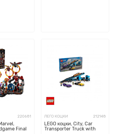
220681
ЛЕГО КОЦКИ
212148
Marvel,
LEGO коцки, City, Car
dgame Final
Transporter Truck with
Sports Cars