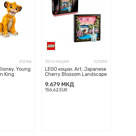
212144
ЛЕГО КОЦКИ
221589
Disney, Young
LEGO коцки, Art, Japanese
n King
Cherry Blossom Landscape
9.679
МКД
156,62
EUR