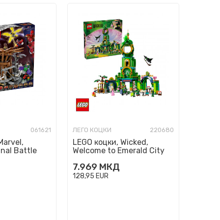
061621
ЛЕГО КОЦКИ
220680
Marvel,
LEGO коцки, Wicked,
nal Battle
Welcome to Emerald City
7.969
МКД
128,95
EUR