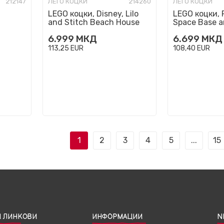
212147
ЛЕГО КОЦКИ
214260
ЛЕГО КОЦКИ
LEGO коцки, Disney, Lilo
LEGO коцки, F
and Stitch Beach House
Space Base a
6.999
МКД
6.699
МКД
113,25
EUR
108,40
EUR
1
2
3
4
5
...
15
 ЛИНКОВИ
ИНФОРМАЦИИ
N