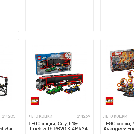
214285
ЛЕГО КОЦКИ
214269
ЛЕГО КОЦКИ
LEGO коцки, City, F1®
LEGO коцки, 
il War
Truck with RB20 & AMR24
Avengers: En
F1® Cars
Battle