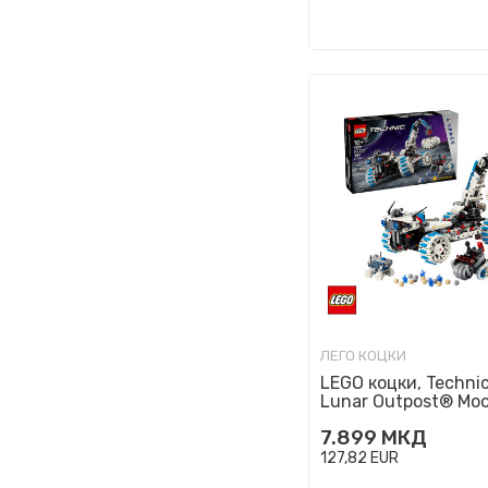
ЛЕГО КОЦКИ
LEGO коцки, Technic
Lunar Outpost® Mo
Rover Space Vehicle
7.899
МКД
127,82
EUR