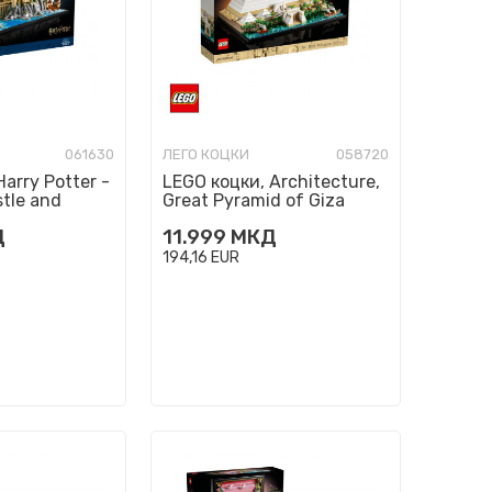
061630
ЛЕГО КОЦКИ
058720
arry Potter -
LEGO коцки, Architecture,
tle and
Great Pyramid of Giza
Д
11.999
МКД
194,16
EUR