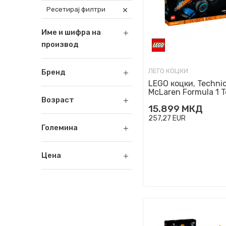
Ресетирај филтри
Име и шифра на
производ
ЛЕГО КОЦКИ
Бренд
LEGO коцки, Technic
McLaren Formula 1 
Возраст
2022 Race Car
15.899
МКД
257,27
EUR
Големина
Цена