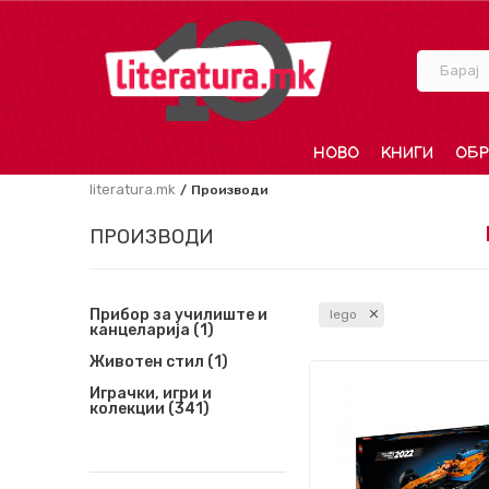
Барај
НОВО
КНИГИ
ОБР
literatura.mk
Производи
ПРОИЗВОДИ
Прибор за училиште и
lego
канцеларија
(1)
Животен стил
(1)
Играчки, игри и
колекции
(341)