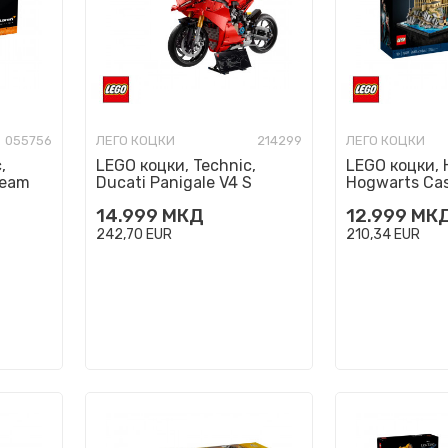
055756
ЛЕГО КОЦКИ
214299
ЛЕГО КОЦКИ
,
LEGO коцки, Technic,
LEGO коцки, H
Team
Ducati Panigale V4 S
Hogwarts Cas
Motorcycle
Grounds
14.999
МКД
12.999
МК
242,70
EUR
210,34
EUR