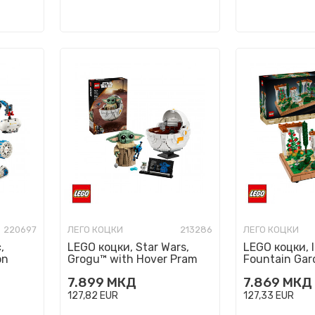
220697
ЛЕГО КОЦКИ
213286
ЛЕГО КОЦКИ
,
LEGO коцки, Star Wars,
LEGO коцки, I
on
Grogu™ with Hover Pram
Fountain Gar
7.899
МКД
7.869
МКД
127,82
EUR
127,33
EUR