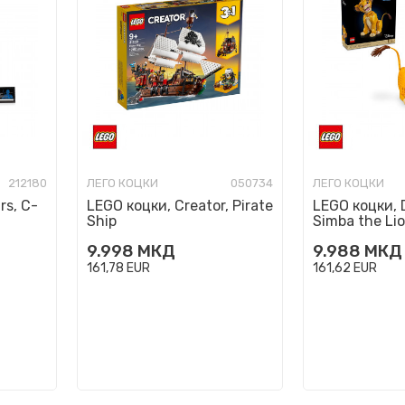
212180
ЛЕГО КОЦКИ
050734
ЛЕГО КОЦКИ
rs, C-
LEGO коцки, Creator, Pirate
LEGO коцки, 
Ship
Simba the Lio
9.998
МКД
9.988
МКД
161,78
EUR
161,62
EUR