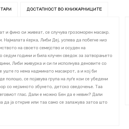
ТАРИ
ДОСТАПНОСТ ВО КНИЖАРНИЦИТЕ
ат и фино си живеат, се случува грозоморен масакр.
. Најмалата ќерка, Либи Деј, успева да побегне низ
биството на своето семејство и осуден на
о седум години и била клучен сведок за затворањето
години, Либи живурка и си ги исполнува деновите со
 уште го нема надминато масакрот, а и кој би
е полошо, се појавува група на луѓе кои се убедени
вор со нејзиното збунето, детско сведочење. Таа
неговиот глас. Дали е можно Бен да е невин? Дали
а да ја открие или таа само се залажува затоа што