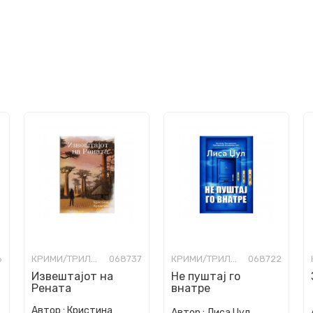
6
КРИМИ/ТРИЛЕР
068737
КРИМИ/ТРИЛЕР
068722
Извештајот на
Не пуштај го
Рената
внатре
Автор :
Кристина
Автор :
Лиса Џул