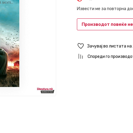
Извести ме за повторна д
Производот повеќе не
Зачувај во листата на
Спореди го производо