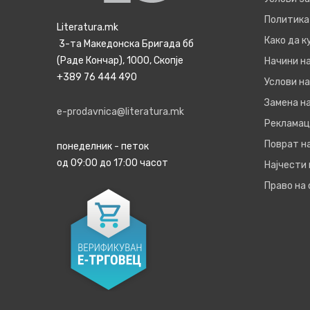
Политика
Literatura.mk
Како да 
3-та Македонска Бригада бб
(Раде Кончар), 1000, Скопје
Начини н
+389 76 444 490
Услови на
Замена на
e-prodavnica@literatura.mk
Рекламац
Поврат н
понеделник - петок
од 09:00 до 17:00 часот
Најчести
Право на