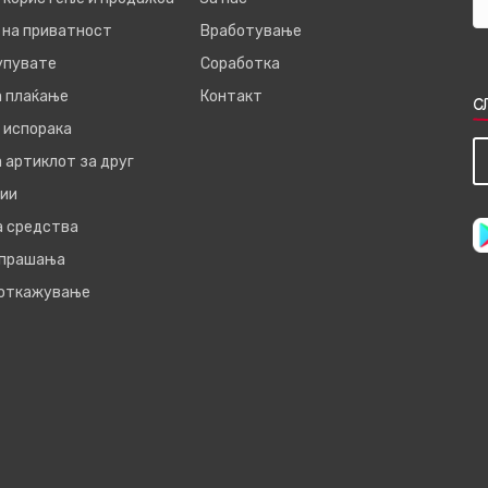
 на приватност
Вработување
купувате
Соработка
а плаќање
Контакт
С
 испорака
 артиклот за друг
ии
а средства
 прашања
 откажување