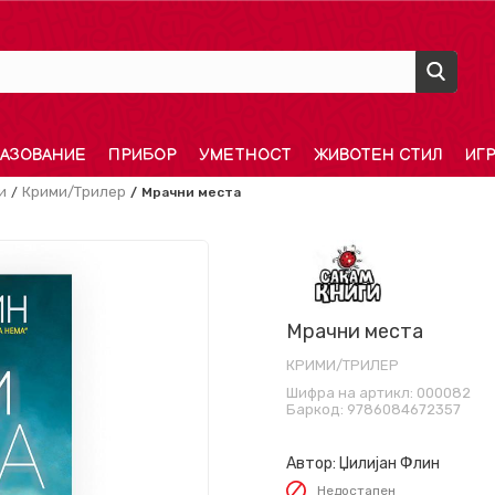
АЗОВАНИЕ
ПРИБОР
УМЕТНОСТ
ЖИВОТЕН СТИЛ
ИГ
и
Крими/Трилер
Мрачни места
Мрачни места
КРИМИ/ТРИЛЕР
Шифра на артикл:
000082
Баркод:
9786084672357
Автор:
Џилијан Флин
Недостапен