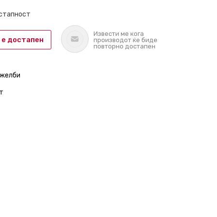
остапност
Извести ме кога
 е достапен
производот ќе биде
повторно достапен
 желби
т