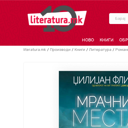
Барај
НОВО
КНИГИ
ОБР
literatura.mk
Производи
Книги
Литература
Роман