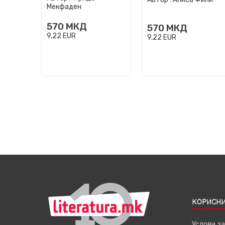
Мекфаден
570
МКД
570
МКД
9,22
EUR
9,22
EUR
КОРИСНИ
Услови з