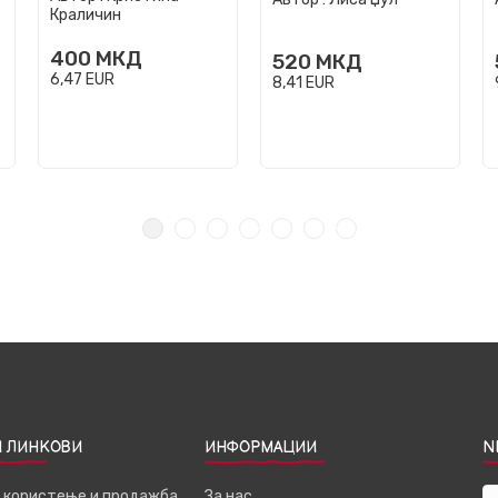
Краличин
400
МКД
520
МКД
6,47
EUR
8,41
EUR
 ЛИНКОВИ
ИНФОРМАЦИИ
N
а користење и продажба
За нас