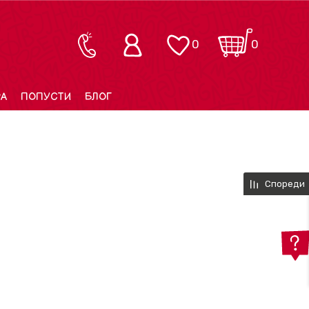
0
0
РА
ПОПУСТИ
БЛОГ
Спореди