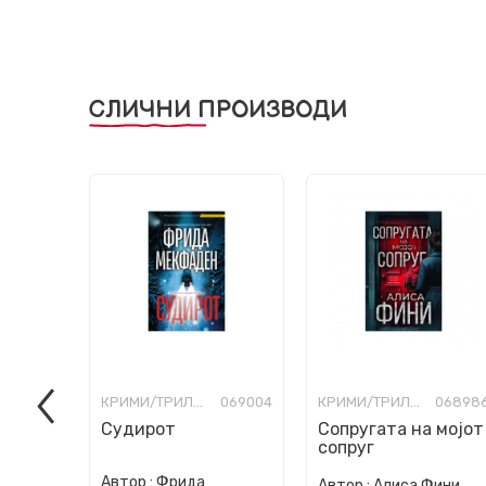
СЛИЧНИ ПРОИЗВОДИ
КРИМИ/ТРИЛЕР
069004
КРИМИ/ТРИЛЕР
06898
Судирот
Сопругата на мојот
сопруг
Автор :
Фрида
Автор :
Алиса Фини