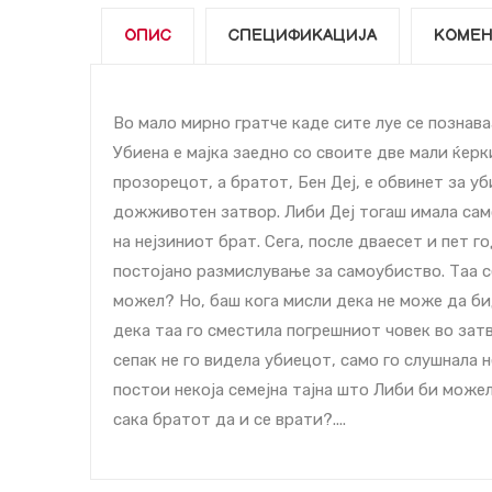
ОПИС
СПЕЦИФИКАЦИЈА
КОМЕН
Во мало мирно гратче каде сите луе се познава
Убиена е мајка заедно со своите две мали ќерки
прозорецот, а братот, Бен Деј, е обвинет за у
дожживотен затвор. Либи Деј тогаш имала сам
на нејзиниот брат. Сега, после дваесет и пет 
постојано размислување за самоубиство. Таа се
можел? Но, баш кога мисли дека не може да бид
дека таа го сместила погрешниот човек во зат
сепак не го видела убиецот, само го слушнала 
постои некоја семејна тајна што Либи би можел
сака братот да и се врати?....