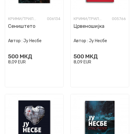
КРИМИ/ТРИЛЕР
006134
КРИМИ/ТРИЛЕР
005766
Сеништето
Црвеношијка
Автор :
Ју Несбе
Автор :
Ју Несбе
500
МКД
500
МКД
8,09
EUR
8,09
EUR