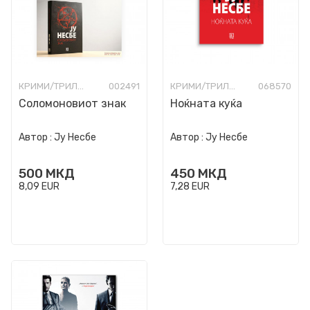
КРИМИ/ТРИЛЕР
002491
КРИМИ/ТРИЛЕР
068570
Соломоновиот знак
Ноќната куќа
Автор :
Ју Несбе
Автор :
Ју Несбе
500
МКД
450
МКД
8,09
EUR
7,28
EUR