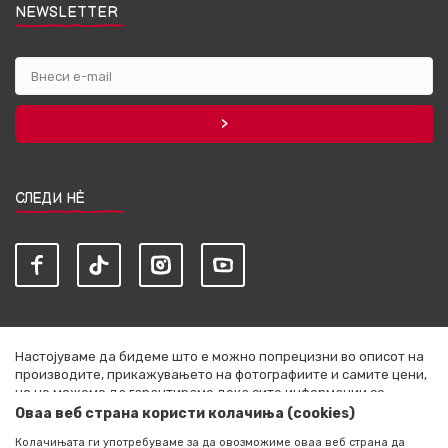
NEWSLETTER
СЛЕДИ НЀ
Настојуваме да бидеме што е можно попрецизни во описот на
производите, прикажувањето на фотографиите и самите цени,
но не можеме да гарантираме дека сите информации се
комплетни и без грешки. Сите артикли прикажани на сајтот се
Оваа веб страна користи колачиња (cookies)
дел од нашата понуда и не се подразбира дека се достапни во
Колачињата ги употребуваме за да овозможиме оваа веб страна да
секој момент. Расположливоста на производите можете да ја