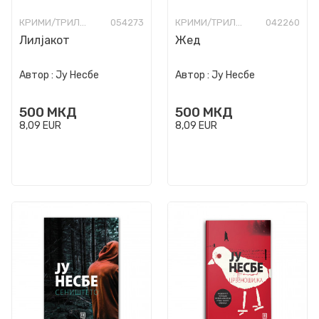
КРИМИ/ТРИЛЕР
054273
КРИМИ/ТРИЛЕР
042260
Лилјакот
Жед
Автор :
Ју Несбе
Автор :
Ју Несбе
500
МКД
500
МКД
8,09
EUR
8,09
EUR