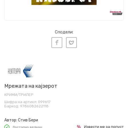
Сподели:
Мрежата на кајзерот
КРИМИ/ТРИЛЕР
Шифра на артикл:
099617
Баркод:
9786082622118
Автор:
Стив Бери
Извести ме за попуст
Достапно веднаш