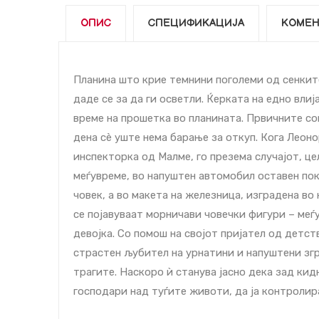
ОПИС
СПЕЦИФИКАЦИЈА
КОМЕН
Планина што крие темнини поголеми од сенките
даде сe за да ги осветли. Ќерката на едно влиј
време на прошетка во планината. Првичните со
дена сè уште нема барање за откуп. Кога Леон
инспекторка од Малме, го презема случајот, це
меѓувреме, во напуштен автомобил оставен пок
човек, а во макета на железница, изградена во
се појавуваат морничави човечки фигури – меѓ
девојка. Со помош на својот пријател од детс
страстен љубител на урнатини и напуштени зг
трагите. Наскоро ѝ станува јасно дека зад ки
господари над туѓите животи, да ја контролира