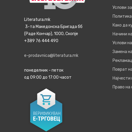
Услови з
Политика
Literatura.mk
Како да 
3-та Македонска Бригада бб
(Раде Кончар), 1000, Скопје
Начини н
+389 76 444 490
Услови на
Замена на
e-prodavnica@literatura.mk
Рекламац
Поврат н
понеделник - петок
од 09:00 до 17:00 часот
Најчести
Право на