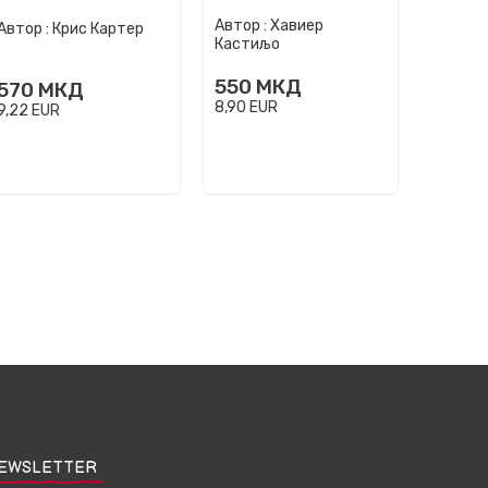
Автор :
Хавиер
Автор :
Автор :
Крис Картер
Кастиљо
Трајков
550
МКД
400
570
МКД
8,90
EUR
6,47
EU
9,22
EUR
EWSLETTER