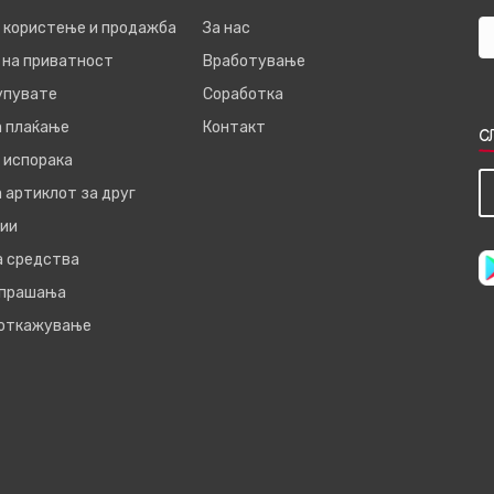
а користење и продажба
За нас
 на приватност
Вработување
купувате
Соработка
а плаќање
Контакт
С
 испорака
 артиклот за друг
ии
а средства
 прашања
 откажување