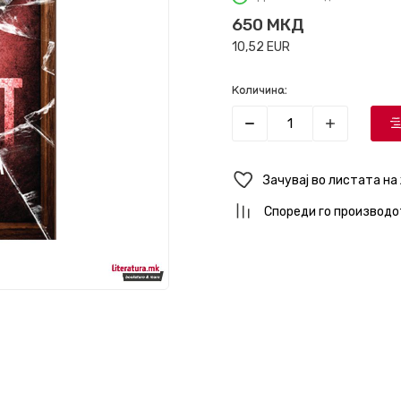
650
МКД
10,52
EUR
Количина:
Зачувај во листата на
Спореди го производо