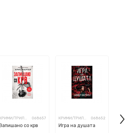
КРИМИ/ТРИЛЕР
068657
КРИМИ/ТРИЛЕР
068652
Запишано со крв
Игра на душата
Товар
висти