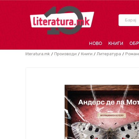
Барај
НОВО
КНИГИ
ОБР
literatura.mk
Производи
Книги
Литература
Роман