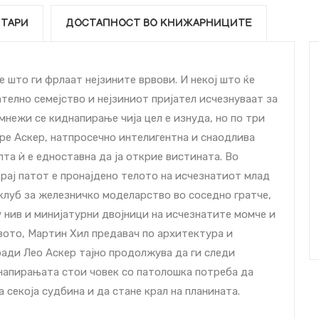
ТАРИ
ДОСТАПНОСТ ВО КНИЖАРНИЦИТЕ
 што ги фрлаат нејзините врвови. И некој што ќе
ателно семејство и нејзиниот пријател исчезнуваат за
мнежи се киднапирање чија цел е изнуда, но по три
оре Аскер, натпросечно интелигентна и снаодлива
лта ѝ е едноставна да ја открие вистината. Во
рај патот е пронајдено телото на исчезнатиот млад
 клуб за железничко моделарство во соседно гратче,
у нив и минијатурни двојници на исчезнатите момче и
твото, Мартин Хил предавач по архитектура и
ради Лео Аскер тајно продолжува да ги следи
днапирањата стои човек со патолошка потреба да
 секоја судбина и да стане крал на планината.