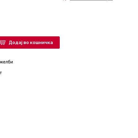
Додај во кошничка
 желби
т