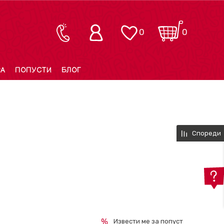
0
0
РА
ПОПУСТИ
БЛОГ
Спореди
Извести ме за попуст