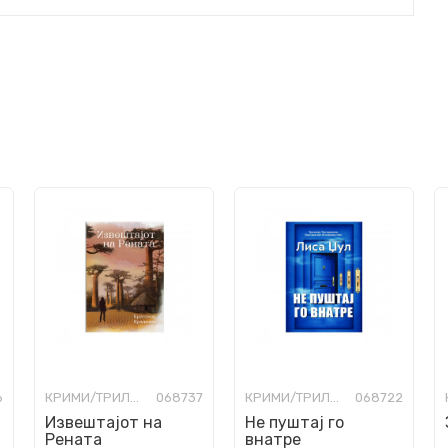
6
КРИМИ/ТРИЛЕР
068737
КРИМИ/ТРИЛЕР
068722
Извештајот на
Не пуштај го
Рената
внатре