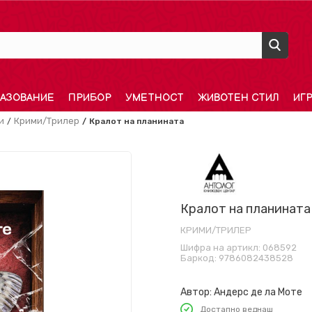
АЗОВАНИЕ
ПРИБОР
УМЕТНОСТ
ЖИВОТЕН СТИЛ
ИГ
и
Крими/Трилер
Кралот на планината
Кралот на планината
КРИМИ/ТРИЛЕР
Шифра на артикл:
068592
Баркод:
9786082438528
Автор:
Андерс де ла Моте
Достапно веднаш