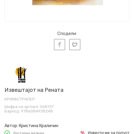
Сподели:
Извештајот на Рената
КРИМИ/ТРИЛЕР
Шифра на артикл:
068737
Баркод:
9786084938248
Автор:
Кристина Краличин
Извести ме за попуст
Достапно веднаш