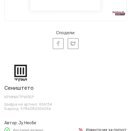
Сподели:
Сеништето
КРИМИ/ТРИЛЕР
Шифра на артикл:
006134
Баркод:
9786082306056
Автор:
Ју Несбе
Извести ме за попуст
Достапно веднаш