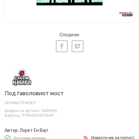
Сподели:
Под ѓаволовиот мост
КРИМИ/ТРИЛЕР
Шифра на артикл:
048885
Баркод:
9786082601564
Автор:
Лорет Ен Вајт
Извести ме за попуст
Достапно веднаш