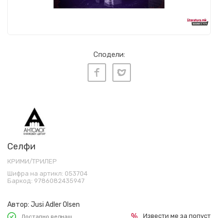
Сподели:
Селфи
КРИМИ/ТРИЛЕР
Шифра на артикл:
053704
Баркод:
9786082435947
Автор:
Jusi Adler Olsen
Извести ме за попуст
Достапно веднаш