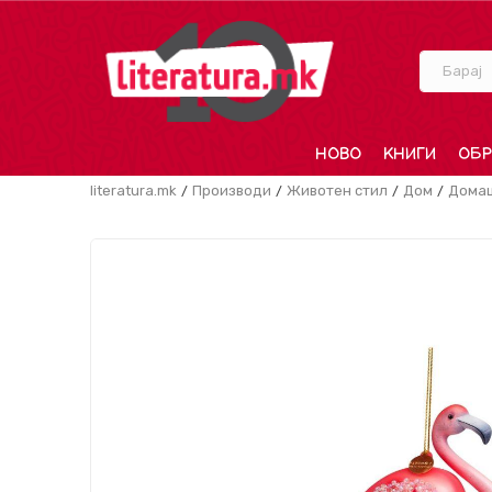
Барај
НОВО
КНИГИ
ОБР
literatura.mk
Производи
Животен стил
Дом
Дома