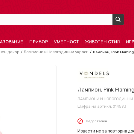
АЗОВАНИЕ
ПРИБОР
УМЕТНОСТ
ЖИВОТЕН СТИЛ
ИГ
шен декор
Лампиони и Новогодишни украси
Лампион, Pink Flaming
Лампион, Pink Flamin
ЛАМПИОНИ И НОВОГОДИШНИ
Шифра на артикл:
014593
Недостапен
Извести ме за повторна д