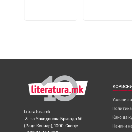
КОРИСНИ
Услови з
Политика
Literatura.mk
Како да 
3-та Македонска Бригада бб
(Раде Кончар), 1000, Скопје
Начини н