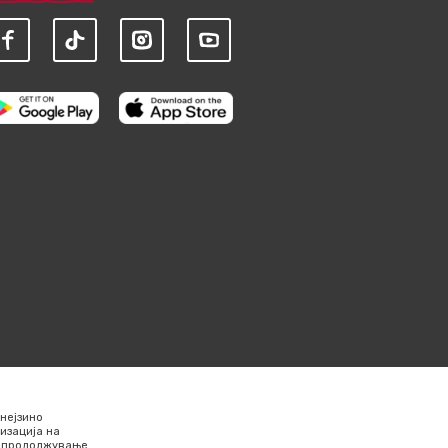
нејзино
изација на
Со продолжување