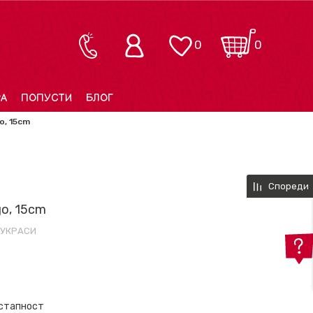
0
0
РА
ПОПУСТИ
БЛОГ
o, 15cm
Спореди
go, 15cm
 УКРАСИ
остапност