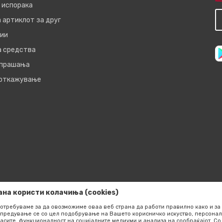
 испорака
 артиклот за друг
ии
а средства
 прашања
 откажување
ана користи колачиња (cookies)
отребуваме за да овозможиме оваа веб страна да работи правилно како и за 
предување се со цел подобрување на Вашето корисничко искуство, персонал
асите, функционалност на социјалните медиуми и анализа на сообраќајот. 