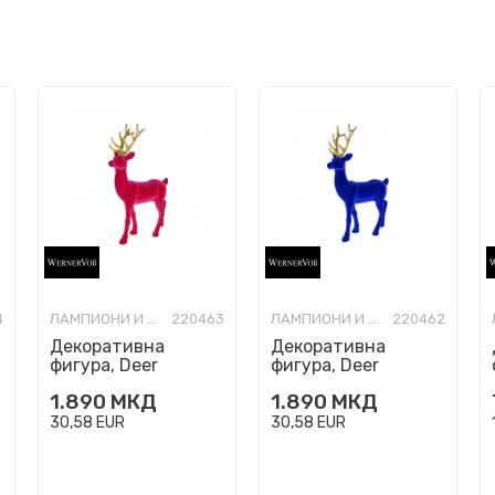
4
ЛАМПИОНИ И НОВОГОДИШНИ УКРАСИ
220463
ЛАМПИОНИ И НОВОГОДИШНИ УКРАСИ
220462
Декоративна
Декоративна
фигура, Deer
фигура, Deer
(магента, голем)
(темносин, голем)
1.890
МКД
1.890
МКД
30,58
EUR
30,58
EUR