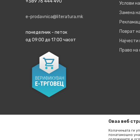
+389 76 444 490
Услови на
Замена на
e-prodavnica@literatura.mk
Рекламац
Поврат н
понеделник - петок
од 09:00 до 17:00 часот
Најчести
Право на
Оваа веб стр
Колачињата ги уп
понатамошно уна
содржините и огл