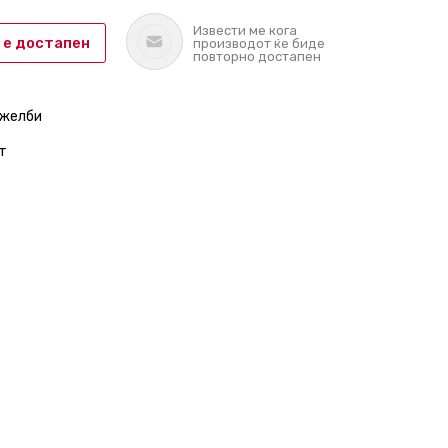
Извести ме кога
 е достапен
производот ќе биде
повторно достапен
 желби
т