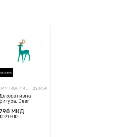
ЛАМПИОНИ И НОВОГОДИШНИ УКРАСИ
220459
Декоративна
фигура, Deer
(тиркизен, мал)
798
МКД
12,91
EUR