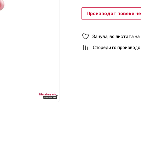
Производот повеќе не
Зачувај во листата на
Спореди го производо