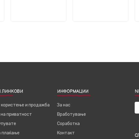
 ЛИНКОВИ
ИНФОРМАЦИИ
N
а користење и продажба
За нас
 на приватност
Вработување
купувате
Соработка
а плаќање
Контакт
С