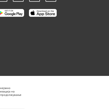
нејзино
изација на
Со продолжување