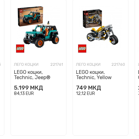
3
ЛЕГО КОЦКИ
221761
ЛЕГО КОЦКИ
221760
LEGO коцки,
LEGO коцки,
Technic, Jeep®
Technic, Yellow
Wrangler Rubicon
motorcycle
5.199
МКД
749
МКД
SUV
84,13
EUR
12,12
EUR