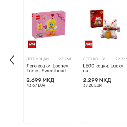
ЛЕГО КОЦКИ
221764
ЛЕГО КОЦКИ
22176
Лего коцки, Looney
LEGO коцки, Lucky
Tunes, Sweetheart
cat
Tweety Bird
2.699
МКД
2.299
МКД
43,67
EUR
37,20
EUR