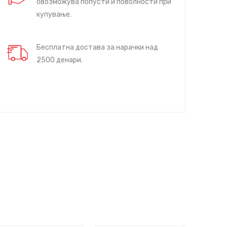
овозможува попусти и поволности при
купување.
Бесплатна достава за нарачки над
2500 денари.