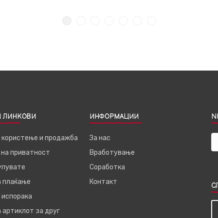
 ЛИНКОВИ
ИНФОРМАЦИИ
N
а користење и продажба
За нас
 на приватност
Вработување
купувате
Соработка
а плаќање
Контакт
С
 испорака
 артиклот за друг