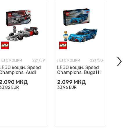
ЛЕГО КОЦКИ
221759
ЛЕГО КОЦКИ
221758
ЛЕГО К
LEGO коцки, Speed
LEGO коцки, Speed
LEGO к
Champions, Audi
Champions, Bugatti
Light
Revolut F1 Team R26
Vision GT Hyper
2.090
МКД
2.099
МКД
2.09
Race Car
Sports Car
33,82
EUR
33,96
EUR
33,96
E