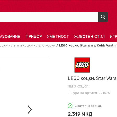
АЗОВАНИЕ
ПРИБОР
УМЕТНОСТ
ЖИВОТЕН СТИЛ
ИГ
оцки
Лего и коцки
ЛЕГО коцки
LEGO коцки, Star Wars, Cobb Vanth
LEGO коцки, Star Wars
ЛЕГО КОЦКИ
Шифра на артикл:
221576
Достапно веднаш
2.319
МКД