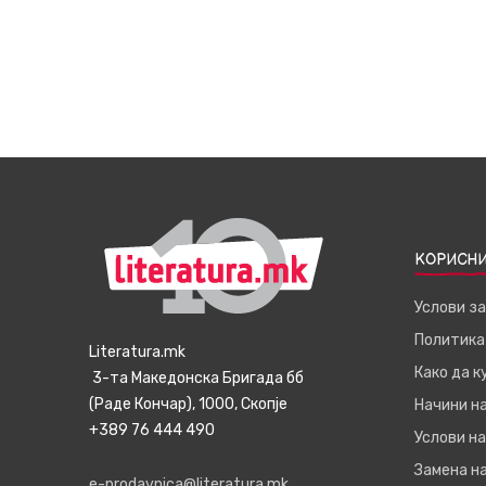
КОРИСНИ
Услови з
Политика
Literatura.mk
Како да 
3-та Македонска Бригада бб
(Раде Кончар), 1000, Скопје
Начини н
+389 76 444 490
Услови на
Замена на
e-prodavnica@literatura.mk