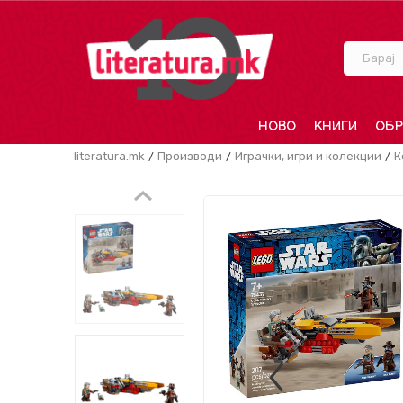
Барај
НОВО
КНИГИ
ОБР
literatura.mk
Производи
Играчки, игри и колекции
К