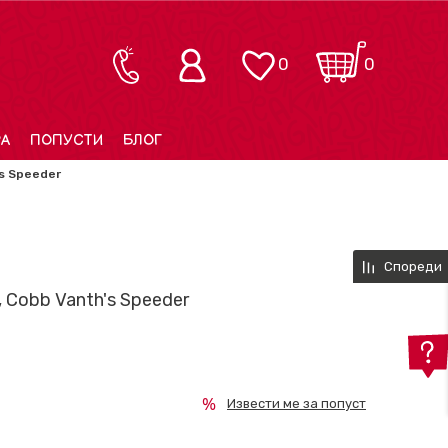
0
0
РА
ПОПУСТИ
БЛОГ
's Speeder
Спореди
, Cobb Vanth's Speeder
Извести ме за попуст