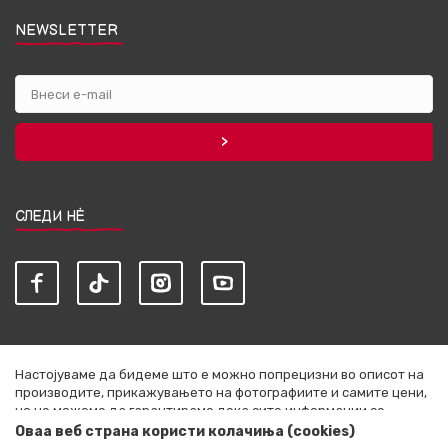
NEWSLETTER
СЛЕДИ НЀ
Настојуваме да бидеме што е можно попрецизни во описот на
производите, прикажувањето на фотографиите и самите цени,
но не можеме да гарантираме дека сите информации се
комплетни и без грешки. Сите артикли прикажани на сајтот се
Оваа веб страна користи колачиња (cookies)
дел од нашата понуда и не се подразбира дека се достапни во