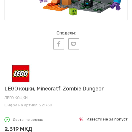
Сподели:
LEGO коцки, Minecratf, Zombie Dungeon
ЛЕГО КОЦКИ
Шифра на артикл:
221750
Извести ме за попуст
Достапно веднаш
2.319
МКД