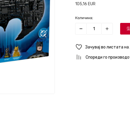
105,16
EUR
Количина:
Зачувај во листата на
Спореди го производо