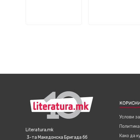
КОРИСНИ
Услови з
Политика
Literatura.mk
Како да 
3-та Македонска Бригада бб