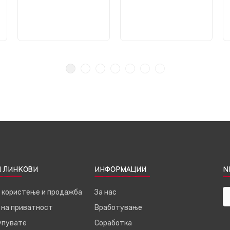
 ЛИНКОВИ
ИНФОРМАЦИИ
N
а користење и продажба
За нас
 на приватност
Вработување
купувате
Соработка