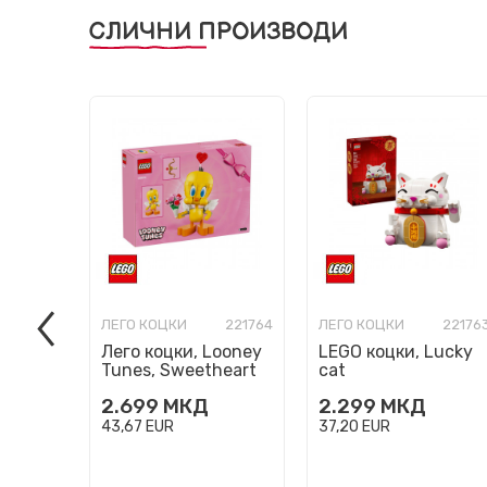
СЛИЧНИ ПРОИЗВОДИ
ЛЕГО КОЦКИ
221764
ЛЕГО КОЦКИ
22176
Лего коцки, Looney
LEGO коцки, Lucky
Tunes, Sweetheart
cat
Tweety Bird
2.699
МКД
2.299
МКД
43,67
EUR
37,20
EUR