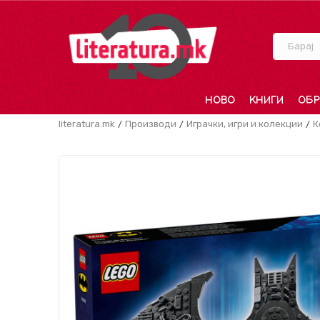
Барај
НОВО
КНИГИ
ОБР
literatura.mk
Производи
Играчки, игри и колекции
К