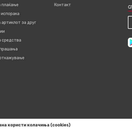
а плаќање
Контакт
С
 испорака
 артиклот за друг
ии
а средства
 прашања
 откажување
ана користи колачиња (cookies)