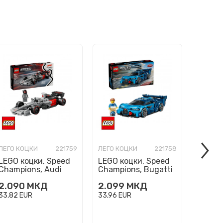
ЛЕГО КОЦКИ
221759
ЛЕГО КОЦКИ
221758
ЛЕГО К
LEGO коцки, Speed
LEGO коцки, Speed
LEGO к
Champions, Audi
Champions, Bugatti
Light
Revolut F1 Team R26
Vision GT Hyper
2.090
МКД
2.099
МКД
2.09
Race Car
Sports Car
33,82
EUR
33,96
EUR
33,96
E