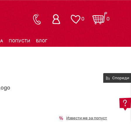
0
0
РА
ПОПУСТИ
БЛОГ
Спореди
Logo
Извести ме за попуст