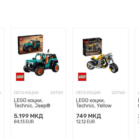
3
ЛЕГО КОЦКИ
221761
ЛЕГО КОЦКИ
221760
LEGO коцки,
LEGO коцки,
Technic, Jeep®
Technic, Yellow
Wrangler Rubicon
motorcycle
5.199
МКД
749
МКД
SUV
84,13
EUR
12,12
EUR