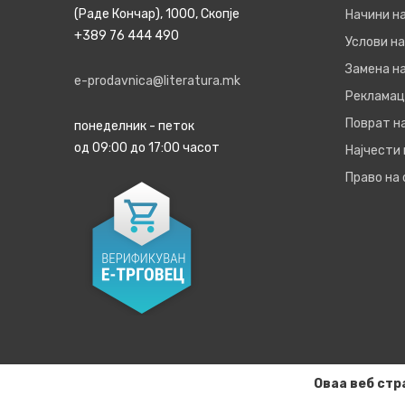
(Раде Кончар), 1000, Скопје
Начини н
+389 76 444 490
Услови на
Замена на
e-prodavnica@literatura.mk
Рекламац
Поврат н
понеделник - петок
од 09:00 до 17:00 часот
Најчести
Право на
Оваа веб стр