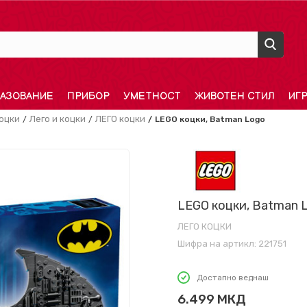
АЗОВАНИЕ
ПРИБОР
УМЕТНОСТ
ЖИВОТЕН СТИЛ
ИГ
оцки
Лего и коцки
ЛЕГО коцки
LEGO коцки, Batman Logo
LEGO коцки, Batman 
ЛЕГО КОЦКИ
Шифра на артикл:
221751
Достапно веднаш
6.499
МКД