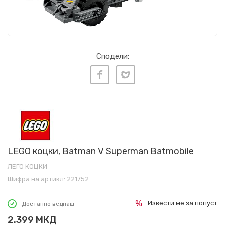
Сподели:
LEGO коцки, Batman V Superman Batmobile
ЛЕГО КОЦКИ
Шифра на артикл:
221752
Извести ме за попуст
Достапно веднаш
2.399
МКД