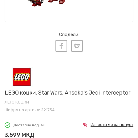
Сподели:
LEGO коцки, Star Wars, Ahsoka's Jedi Interceptor
ЛЕГО КОЦКИ
Шифра на артикл:
221754
Извести ме за попуст
Достапно веднаш
3.599
МКД