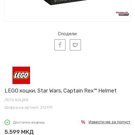
Сподели:
LEGO коцки, Star Wars, Captain Rex™ Helmet
ЛЕГО КОЦКИ
Шифра на артикл:
212179
Извести ме за попуст
Достапно веднаш
5.599
МКД