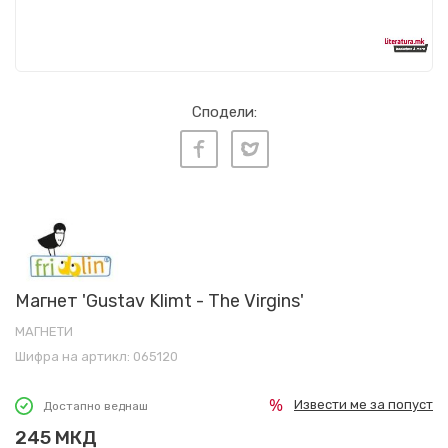
Сподели:
Магнет 'Gustav Klimt - The Virgins'
МАГНЕТИ
Шифра на артикл:
065120
Извести ме за попуст
Достапно веднаш
245
МКД