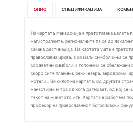
ОПИС
СПЕЦИФИКАЦИЈА
КОМЕН
На картата Македонија е претставена целата п
магистралните, регионалните па се до локални
сакана дестинација. На картата уште е претст
православна црква, а со мали симболчиња се п
соодветни симболи и топоними се обележани с
скоро сите планини, реки, езера, аеродроми, 
мотели… Во склоп на картата, од другата стран
манастири, и тоа од кога датираат, од кој се 
текот на минатото итн. Картата е работена п
професор на православниот богословски факул