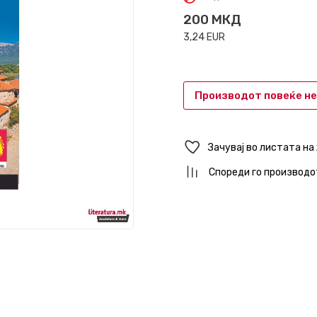
200
МКД
3,24
EUR
Производот повеќе не
Зачувај во листата на
Спореди го производо