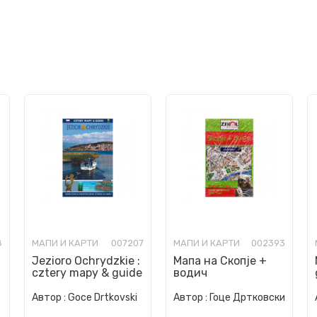
8
МАПИ И КАРТИ
007207
МАПИ И КАРТИ
002393
Jezioro Ochrydzkie :
Мапа на Скопје +
cztery mapy & guide
водич
Автор :
Goce Drtkovski
Автор :
Гоце Дртковски