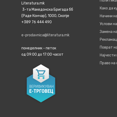
Политика
Literatura.mk
Како да 
3-та Македонска Бригада бб
(Раде Кончар), 1000, Скопје
Начини н
+389 76 444 490
Услови на
Замена на
e-prodavnica@literatura.mk
Рекламац
Поврат н
понеделник - петок
од 09:00 до 17:00 часот
Најчести
Право на