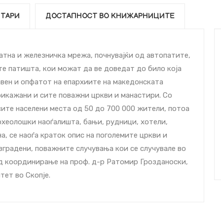
ТАРИ
ДОСТАПНОСТ ВО КНИЖАРНИЦИТЕ
атна и железничка мрежа, почнувајќи од автопатите,
те патишта, кои можат да ве доведат до било која
авен и опфатот на епархиите на македонската
рикажани и сите поважни цркви и манастири. Со
ите населени места од 50 до 700 000 жители, потоа
археолошки наоѓалишта, бањи, рудници, хотели,
а, се наоѓа краток опис на поголемите цркви и
изградени, поважните случувања кои се случувале во
од координирање на проф. д-р Ратомир Грозданоски,
тет во Скопје.