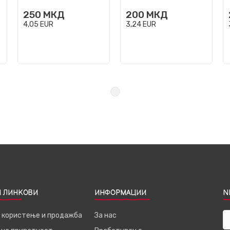
250
МКД
200
МКД
4,05
EUR
3,24
EUR
 ЛИНКОВИ
ИНФОРМАЦИИ
N
а користење и продажба
За нас