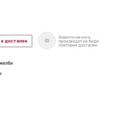
Извести ме кога
 е достапен
производот ќе биде
повторно достапен
 желби
т