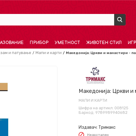
АЗОВАНИЕ
ПРИБОР
УМЕТНОСТ
ЖИВОТЕН СТИЛ
ИГ
изам и патување
Мапи и карти
Македонија: Цркви и манастири - п
Македонија: Цркви и 
МАПИ И КАРТИ
Шифра на артикл:
008125
Баркод:
9789989940682
Издавач:
Тримакс
Недостапен