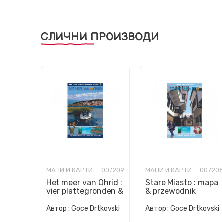
СЛИЧНИ ПРОИЗВОДИ
МАПИ И КАРТИ
007209
МАПИ И КАРТИ
00720
Het meer van Ohrid :
Stare Miasto : mapa
vier plattegronden &
& przewodnik
gids
Автор :
Goce Drtkovski
Автор :
Goce Drtkovski