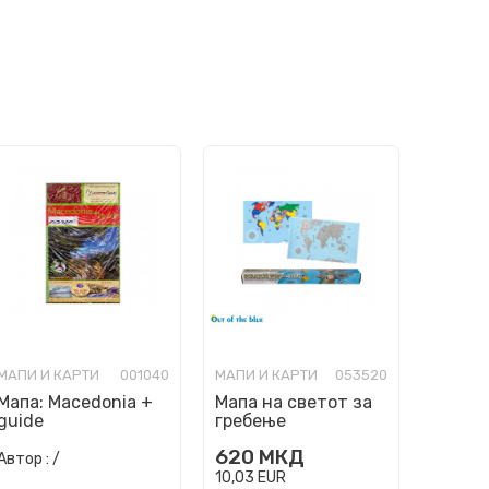
МАПИ И КАРТИ
001040
МАПИ И КАРТИ
053520
Мапа: Macedonia +
Мапа на светот за
guide
гребење
620
МКД
Автор :
/
10,03
EUR