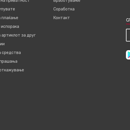
 на приватност
Вработување
купувате
Соработка
а плаќање
Контакт
С
 испорака
 артиклот за друг
ии
а средства
 прашања
 откажување