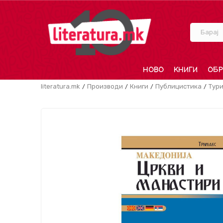
Барај
НОВО
КНИГИ
ОБР
literatura.mk
Производи
Книги
Публицистика
Тур