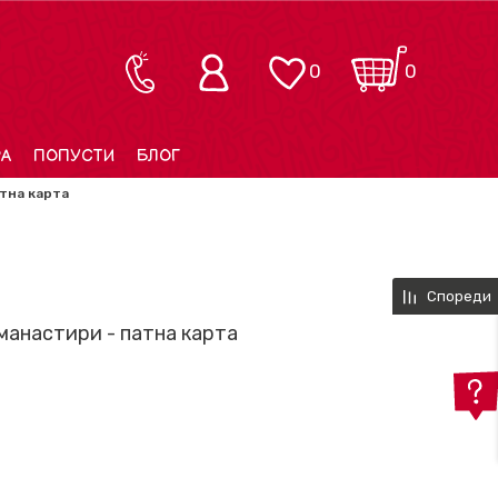
0
0
РА
ПОПУСТИ
БЛОГ
атна карта
Спореди
манастири - патна карта