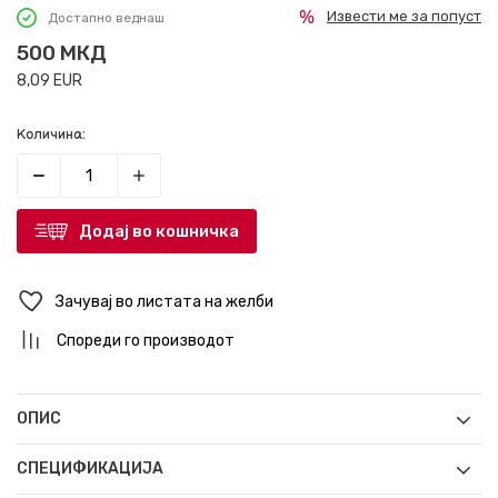
Извести ме за попуст
Достапно веднаш
500
МКД
8,09
EUR
Количина:
Додај во кошничка
Зачувај во листата на желби
Спореди го производот
ОПИС
СПЕЦИФИКАЦИЈА