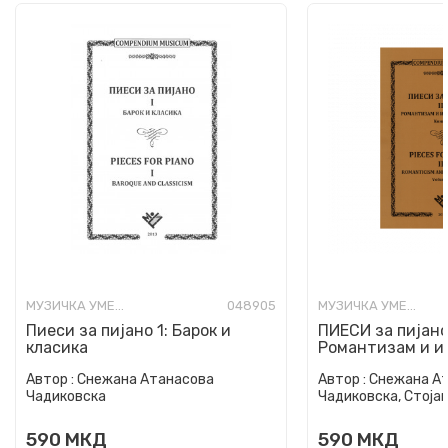
МУЗИЧКА УМЕТНОСТ
048905
МУЗИЧКА УМЕТНОСТ
Пиеси за пијано 1: Барок и
ПИЕСИ за пијано
класика
Романтизам и и
Кн.1
Автор :
Снежана Атанасова
Автор :
Снежана А
Чадиковска
Чадиковска, Стоја
590
МКД
590
МКД