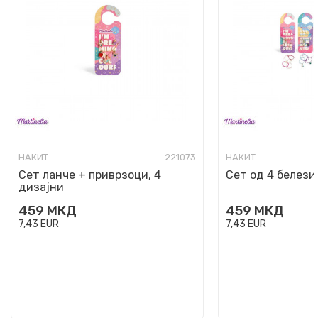
НАКИТ
221073
НАКИТ
Сет ланче + приврзоци, 4
Сет од 4 белези
дизајни
459
МКД
459
МКД
7,43
EUR
7,43
EUR