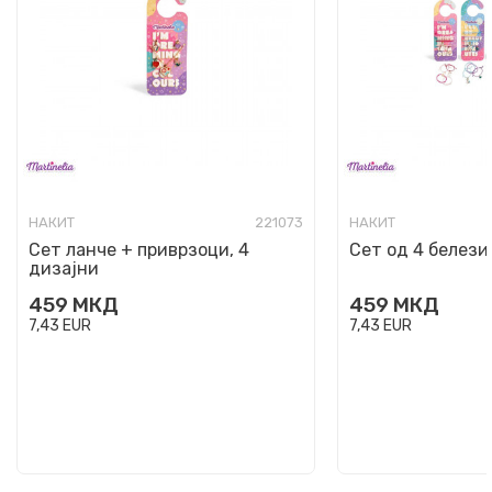
НАКИТ
221073
НАКИТ
Сет ланче + приврзоци, 4
Сет од 4 белези
дизајни
459
МКД
459
МКД
7,43
EUR
7,43
EUR