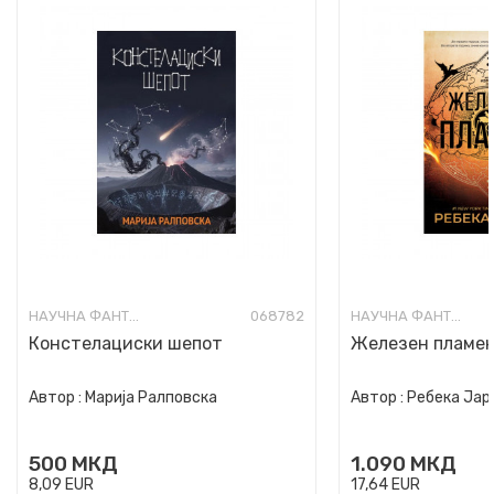
НАУЧНА ФАНТАСТИКА И ФАНТАЗИЈА
068782
НАУЧНА ФАНТАСТИКА И ФАНТАЗИЈА
Констелациски шепот
Железен пламе
Автор :
Марија Ралповска
Автор :
Ребека Јар
500
МКД
1.090
МКД
8,09
EUR
17,64
EUR