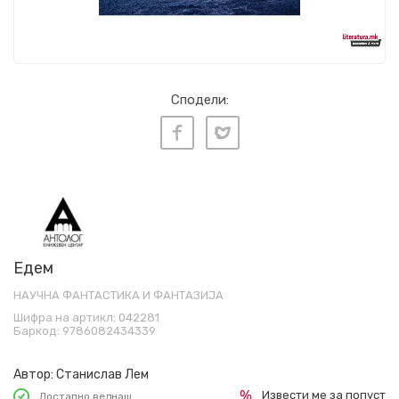
Сподели:
Едем
НАУЧНА ФАНТАСТИКА И ФАНТАЗИЈА
Шифра на артикл:
042281
Баркод:
9786082434339
Автор:
Станислав Лем
Извести ме за попуст
Достапно веднаш