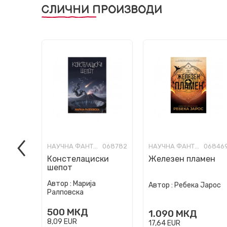
СЛИЧНИ ПРОИЗВОДИ
НАУЧНА ФАНТАСТИКА И ФАНТАЗИЈА
068782
НАУЧНА ФАНТАСТИКА И ФАНТАЗИЈА
06846
Констелациски
Железен пламен
шепот
Автор :
Марија
Автор :
Ребека Јарос
Ралповска
500
МКД
1.090
МКД
8,09
EUR
17,64
EUR