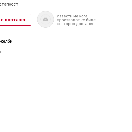
остапност
Извести ме кога
 е достапен
производот ќе биде
повторно достапен
 желби
т