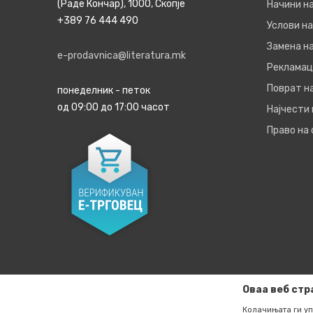
(Раде Кончар), 1000, Скопје
Начини н
+389 76 444 490
Услови на
Замена на
e-prodavnica@literatura.mk
Рекламац
Поврат н
понеделник - петок
од 09:00 до 17:00 часот
Најчести
Право на
Оваа веб стр
Колачињата ги уп