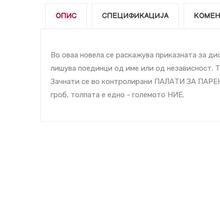
ОПИС
СПЕЦИФИКАЦИЈА
КОМЕН
Во оваа новела се раскажува приказната за д
лишува поединци од име или од независност. Т
Зачнати се во контролирани ПАЛАТИ ЗА ПАРЕЊ
гроб, толпата е едно - големото НИЕ.