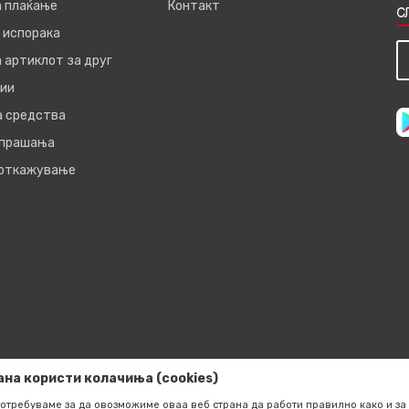
а плаќање
Контакт
С
 испорака
 артиклот за друг
ии
а средства
 прашања
 откажување
ана користи колачиња (cookies)
отребуваме за да овозможиме оваа веб страна да работи правилно како и за 