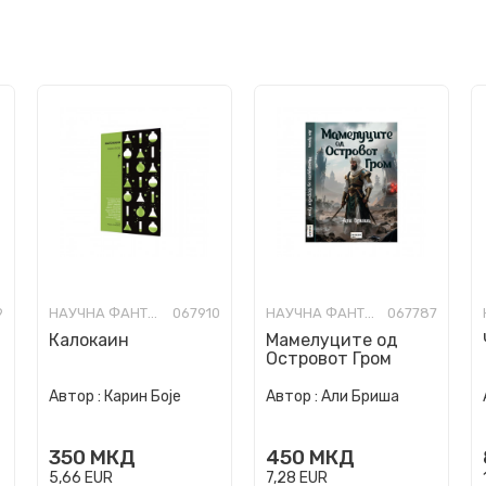
9
НАУЧНА ФАНТАСТИКА И ФАНТАЗИЈА
067910
НАУЧНА ФАНТАСТИКА И ФАНТАЗИЈА
067787
Калокаин
Мамелуците од
Островот Гром
Автор :
Карин Боје
Автор :
Али Бриша
350
МКД
450
МКД
5,66
EUR
7,28
EUR