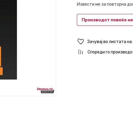
Извести ме за повторна д
Производот повеќе не
Зачувај во листата на
Спореди го производо