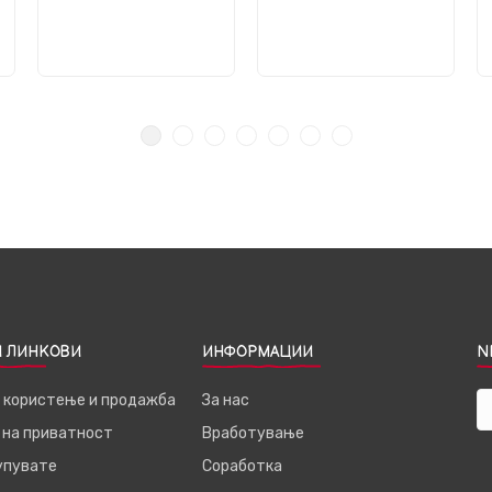
 ЛИНКОВИ
ИНФОРМАЦИИ
N
а користење и продажба
За нас
 на приватност
Вработување
купувате
Соработка