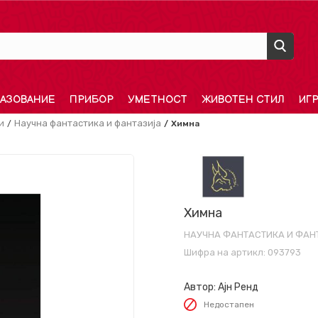
АЗОВАНИЕ
ПРИБОР
УМЕТНОСТ
ЖИВОТЕН СТИЛ
ИГ
и
Научна фантастика и фантазија
Химна
Химна
НАУЧНА ФАНТАСТИКА И ФАН
Шифра на артикл:
093793
Автор:
Ајн Ренд
Недостапен