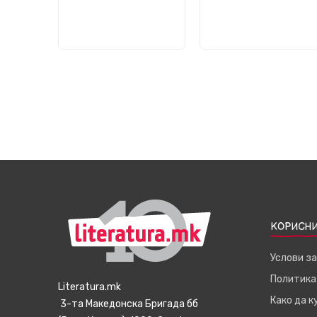
КОРИСНИ
Услови з
Политика
Literatura.mk
Како да 
3-та Македонска Бригада бб