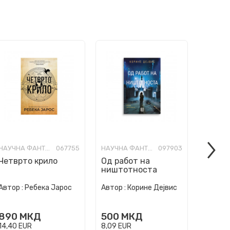
НАУЧНА ФАНТАСТИКА И ФАНТАЗИЈА
067755
НАУЧНА ФАНТАСТИКА И ФАНТАЗИЈА
097903
Четврто крило
Од работ на
Под з
ништотноста
карпа
Автор :
Ребека Јарос
Автор :
Корине Дејвис
Автор :
890
МКД
500
МКД
540
14,40
EUR
8,09
EUR
8,74
EU