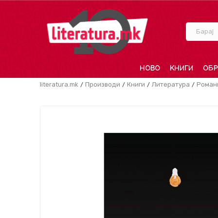
Барај
НОВО
КНИГИ
ОБР
literatura.mk
Производи
Книги
Литература
Роман