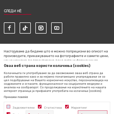
СЛЕДИ НЀ
Настојуваме да бидеме што е можно попрецизни во описот на
производите, прикажувањето на фотографиите и самите цени,
но не можеме да гарантираме дека сите информации се
комплетни и без грешки. Сите артикли прикажани на сајтот се
Оваа веб страна користи колачиња (cookies)
дел од нашата понуда и не се подразбира дека се достапни во
Колачињата ги употребуваме за да овозможиме оваа веб страна да
секој момент. Расположливоста на производите можете да ја
работи правилно како и за нејзино понатамошно унапредување се со
проверите со повик на +389 76 444 490
цел подобрување на Вашето корисничко искуство, персонализација на
содржините и огласите, функционалност на социјалните медиуми и
©2026
literatura.mk
, Изработено од
NB SOFT
. Сите права
анализа на сообраќајот. Со продолжување на користењето на нашата
интернет страница ја прифаќате употребата на колачиња (cookies).
задржани.
Прикажи повеќе
Задолжителни
Статистика
Маркетинг