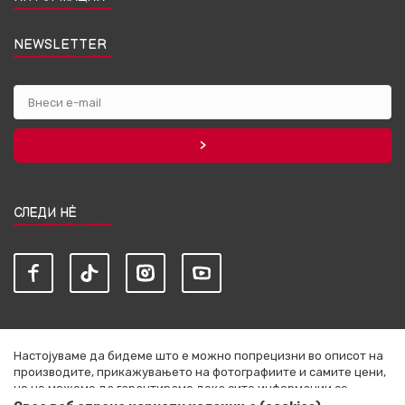
NEWSLETTER
СЛЕДИ НЀ
Настојуваме да бидеме што е можно попрецизни во описот на
производите, прикажувањето на фотографиите и самите цени,
но не можеме да гарантираме дека сите информации се
комплетни и без грешки. Сите артикли прикажани на сајтот се