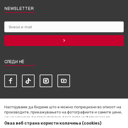
NEWSLETTER
СЛЕДИ НЀ
Настојуваме да бидеме што е можно попрецизни во описот на
производите, прикажувањето на фотографиите и самите цени,
но не можеме да гарантираме дека сите информации се
комплетни и без грешки. Сите артикли прикажани на сајтот се
Оваа веб страна користи колачиња (cookies)
дел од нашата понуда и не се подразбира дека се достапни во