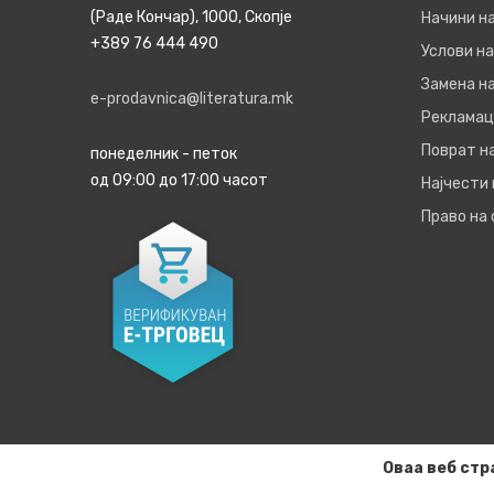
(Раде Кончар), 1000, Скопје
Начини н
+389 76 444 490
Услови на
Замена на
e-prodavnica@literatura.mk
Рекламац
Поврат н
понеделник - петок
од 09:00 до 17:00 часот
Најчести
Право на
Оваа веб стр