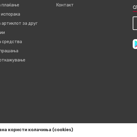
а плаќање
Контакт
С
 испорака
 артиклот за друг
ии
а средства
 прашања
 откажување
ана користи колачиња (cookies)