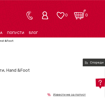
0
0
РА
ПОПУСТИ
БЛОГ
and &Foot
Спореди
ти, Hand &Foot
Извести ме за попуст