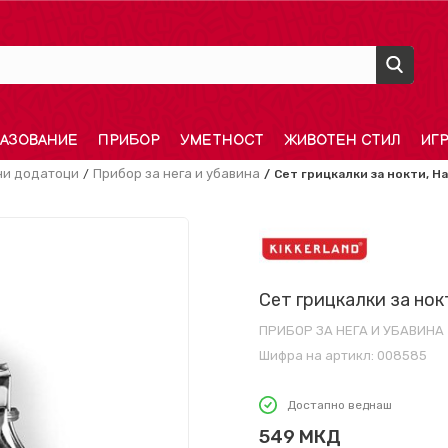
АЗОВАНИЕ
ПРИБОР
УМЕТНОСТ
ЖИВОТЕН СТИЛ
ИГ
и додатоци
Прибор за нега и убавина
Сет грицкалки за нокти, H
Сет грицкалки за нок
ПРИБОР ЗА НЕГА И УБАВИНА
Шифра на артикл:
008585
Достапно веднаш
549
МКД