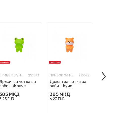
ПРИБОР ЗА НЕГА И УБАВИНА
210573
ПРИБОР ЗА НЕГА И УБАВИНА
210572
Држач за четка за
Држач за четка за
Држач
заби - Жапче
заби - Куче
заби -
385
МКД
385
МКД
385
6,23
EUR
6,23
EUR
6,23
EU