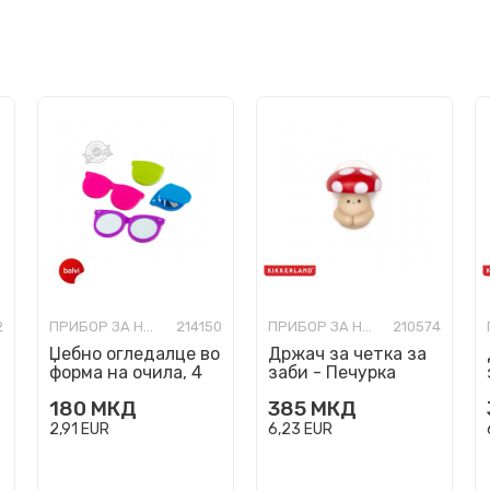
2
ПРИБОР ЗА НЕГА И УБАВИНА
214150
ПРИБОР ЗА НЕГА И УБАВИНА
210574
Џебно огледалце во
Држач за четка за
форма на очила, 4
заби - Печурка
бои
180
МКД
385
МКД
2,91
EUR
6,23
EUR