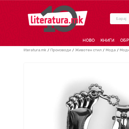
Барај
НОВО
КНИГИ
ОБР
literatura.mk
Производи
Животен стил
Мода
Модн