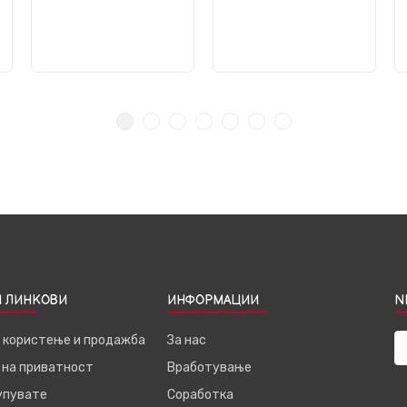
 ЛИНКОВИ
ИНФОРМАЦИИ
N
а користење и продажба
За нас
 на приватност
Вработување
купувате
Соработка