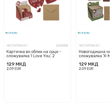
ЧЕСТИТКИ И ГИФТ КАРТИЧКИ
220888
ЧЕСТИТКИ И ГИФТ КАРТИЧКИ
Картичка во облик на срце -
Новогодишна че
сложувалка 'I Love You', 2
сложувалка 'X-Ma
дизајни
129
МКД
129
МКД
2,09
EUR
2,09
EUR