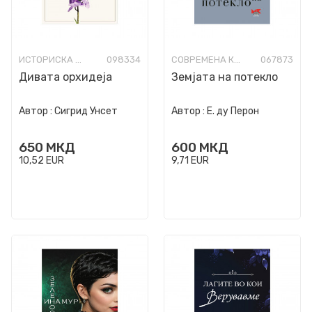
ИСТОРИСКА ФИКЦИЈА
098334
СОВРЕМЕНА КНИЖЕВНОСТ
067873
Дивата орхидеја
Земјата на потекло
Автор :
Сигрид Унсет
Автор :
Е. ду Перон
650
МКД
600
МКД
10,52
EUR
9,71
EUR