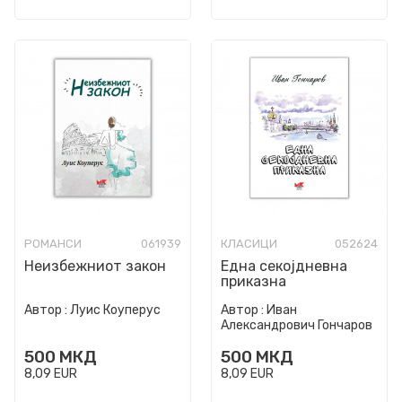
РОМАНСИ
061939
КЛАСИЦИ
052624
Неизбежниот закон
Една секојдневна
приказна
Автор :
Луис Коуперус
Автор :
Иван
Александрович Гончаров
500
МКД
500
МКД
8,09
EUR
8,09
EUR