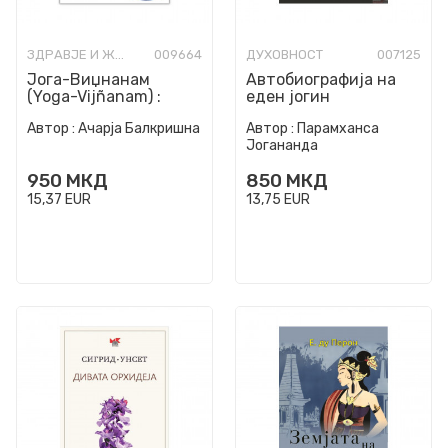
ЗДРАВЈЕ И ЖИВОТ
009664
ДУХОВНОСТ
007125
Јога-Виџнанам
Автобиографија на
(Yoga-Vijñanam) :
еден јогин
неврофилозофски
Автор :
Ачарја Балкришна
Автор :
Парамханса
пристап кон јогата
Јогананда
950
МКД
850
МКД
15,37
EUR
13,75
EUR