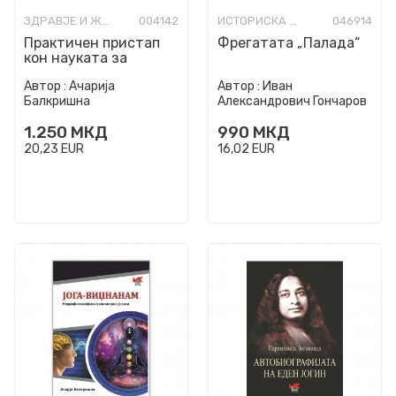
ЗДРАВЈЕ И ЖИВОТ
004142
ИСТОРИСКА ФИКЦИЈА
046914
Практичен пристап
Фрегатата „Палада“
кон науката за
Ајурведа : сеопфатен
Автор :
Ачарија
Автор :
Иван
водич за здрав начин
Балкришна
Александрович Гончаров
на...
1.250
МКД
990
МКД
20,23
EUR
16,02
EUR