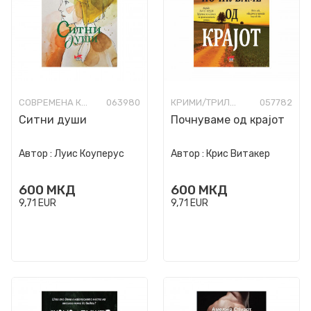
СОВРЕМЕНА КНИЖЕВНОСТ
063980
КРИМИ/ТРИЛЕР
057782
Ситни души
Почнуваме од крајот
Автор :
Луис Коуперус
Автор :
Крис Витакер
600
МКД
600
МКД
9,71
EUR
9,71
EUR