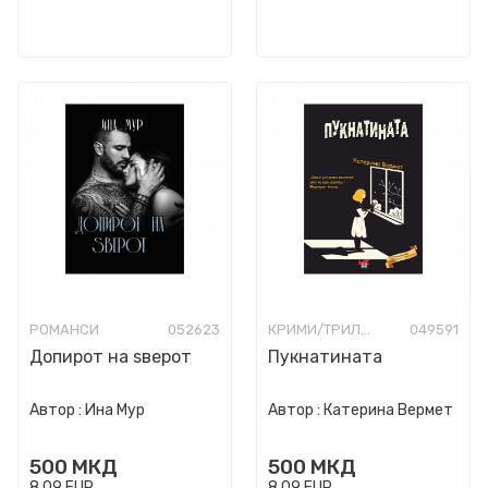
РОМАНСИ
052623
КРИМИ/ТРИЛЕР
049591
Допирот на ѕверот
Пукнатината
Автор :
Ина Мур
Автор :
Катерина Вермет
500
МКД
500
МКД
8,09
EUR
8,09
EUR