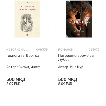
ИСТОРИСКА ФИКЦИЈА
098335
РОМАНСИ
063979
Госпоѓата Дортеа
Погрешно време за
љубов
Автор :
Сигрид Унсет
Автор :
Ина Мур
500
МКД
500
МКД
8,09
EUR
8,09
EUR