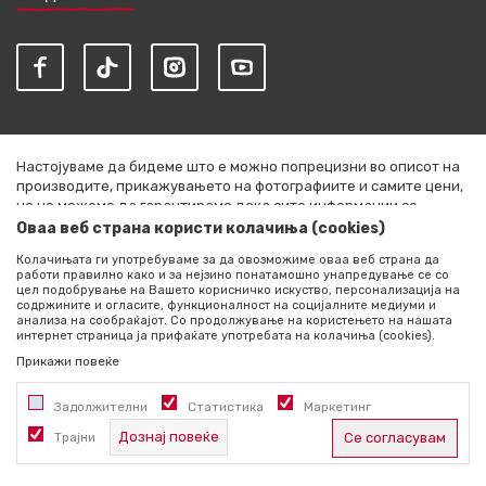
Настојуваме да бидеме што е можно попрецизни во описот на
производите, прикажувањето на фотографиите и самите цени,
но не можеме да гарантираме дека сите информации се
комплетни и без грешки. Сите артикли прикажани на сајтот се
Оваа веб страна користи колачиња (cookies)
дел од нашата понуда и не се подразбира дека се достапни во
Колачињата ги употребуваме за да овозможиме оваа веб страна да
секој момент. Расположливоста на производите можете да ја
работи правилно како и за нејзино понатамошно унапредување се со
проверите со повик на +389 76 444 490
цел подобрување на Вашето корисничко искуство, персонализација на
содржините и огласите, функционалност на социјалните медиуми и
©2026
literatura.mk
, Изработено од
NB SOFT
. Сите права
анализа на сообраќајот. Со продолжување на користењето на нашата
интернет страница ја прифаќате употребата на колачиња (cookies).
задржани.
Прикажи повеќе
Задолжителни
Статистика
Маркетинг
Дознај повеќе
Трајни
Се согласувам