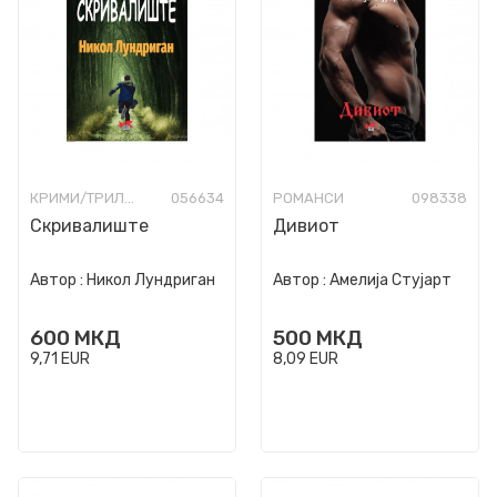
КРИМИ/ТРИЛЕР
056634
РОМАНСИ
098338
Скривалиште
Дивиот
Автор :
Никол Лундриган
Автор :
Амелија Стујарт
600
МКД
500
МКД
9,71
EUR
8,09
EUR