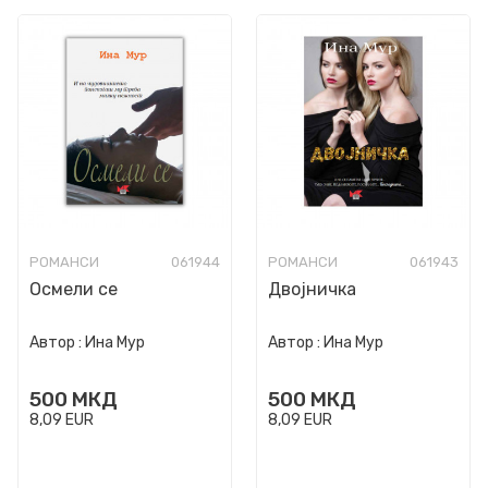
РОМАНСИ
061944
РОМАНСИ
061943
Осмели се
Двојничка
Автор :
Ина Мур
Автор :
Ина Мур
500
МКД
500
МКД
8,09
EUR
8,09
EUR