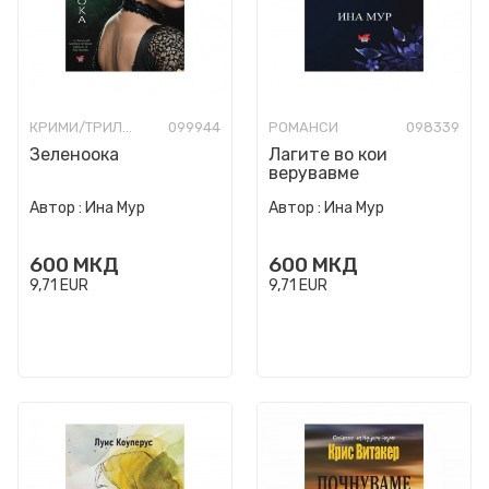
КРИМИ/ТРИЛЕР
099944
РОМАНСИ
098339
Зеленоока
Лагите во кои
верувавме
Автор :
Ина Мур
Автор :
Ина Мур
600
МКД
600
МКД
9,71
EUR
9,71
EUR