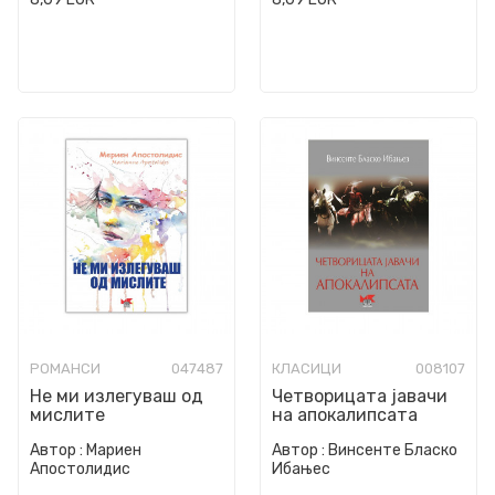
РОМАНСИ
047487
КЛАСИЦИ
008107
Не ми излегуваш од
Четворицата јавачи
мислите
на апокалипсата
Автор :
Мариен
Автор :
Винсенте Бласко
Апостолидис
Ибањес