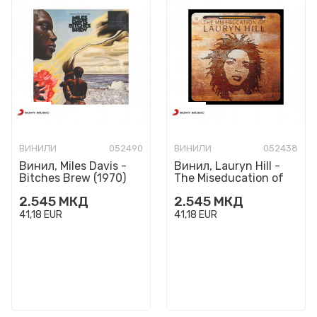
ВИНИЛИ
052490
ВИНИЛИ
052438
Винил, Miles Davis -
Винил, Lauryn Hill -
Bitches Brew (1970)
The Miseducation of
Lauryn Hill (1998)
2.545
МКД
2.545
МКД
41,18
EUR
41,18
EUR