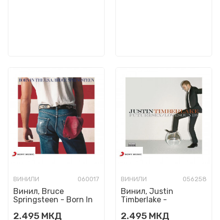
ВИНИЛИ
060017
ВИНИЛИ
056258
Винил, Bruce
Винил, Justin
Springsteen - Born In
Timberlake -
The U.S.A. (RSD vinyl)
FutureSex/LoveSounds
2.495
МКД
2.495
МКД
(2006)