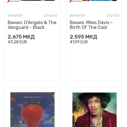
ВИНИЛИ
056266
ВИНИЛИ
212935
Винил, D'Angelo & The
Винил, Miles Davis -
Vanguard - Black
Birth Of The Cool
Messiah (2014), +mp3
Soundtrack (Gatefold)
2.675
МКД
2.595
МКД
download code
43,28
EUR
41,99
EUR