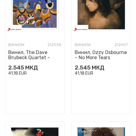
ВИНИЛИ
212938
ВИНИЛИ
212907
Винил, The Dave
Винил, Ozzy Osbourne
Brubeck Quartet –
– No More Tears
Time Out
2.545
МКД
2.545
МКД
41,18
EUR
41,18
EUR