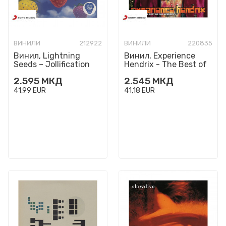
ВИНИЛИ
212922
ВИНИЛИ
220835
Винил, Lightning
Винил, Experience
Seeds – Jollification
Hendrix - The Best of
Jimi Hendrix
2.595
МКД
2.545
МКД
41,99
EUR
41,18
EUR