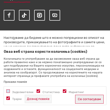
Настојуваме да бидеме што е можно попрецизни во описот на
производите, прикажувањето на фотографиите и самите цени,
но не можеме да гарантираме дека сите информации се
комплетни и без грешки. Сите артикли прикажани на сајтот се
Оваа веб страна користи колачиња (cookies)
дел од нашата понуда и не се подразбира дека се достапни во
Колачињата ги употребуваме за да овозможиме оваа веб страна да
секој момент. Расположливоста на производите можете да ја
работи правилно како и за нејзино понатамошно унапредување се со
проверите со повик на +389 76 444 490
цел подобрување на Вашето корисничко искуство, персонализација на
содржините и огласите, функционалност на социјалните медиуми и
©2026
literatura.mk
, Изработено од
NB SOFT
. Сите права
анализа на сообраќајот. Со продолжување на користењето на нашата
интернет страница ја прифаќате употребата на колачиња (cookies).
задржани.
Прикажи повеќе
Задолжителни
Статистика
Маркетинг
Дознај повеќе
Трајни
Се согласувам