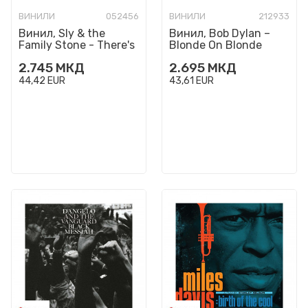
ВИНИЛИ
052456
ВИНИЛИ
212933
Винил, Sly & the
Винил, Bob Dylan –
Family Stone - There's
Blonde On Blonde
a Riot Goin' On (1971)
2.745
МКД
2.695
МКД
44,42
EUR
43,61
EUR