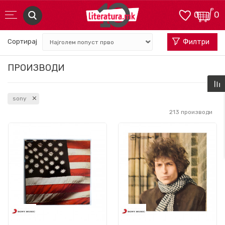
0
0
Сортирај
Филтри
ПРОИЗВОДИ
sony
213
производи