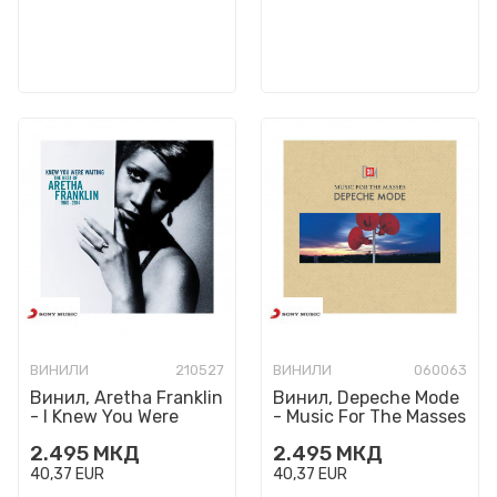
ВИНИЛИ
210527
ВИНИЛИ
060063
Винил, Aretha Franklin
Винил, Depeche Mode
- I Knew You Were
- Music For The Masses
Waiting: The Best of -
2.495
МКД
2.495
МКД
1980-2014
40,37
EUR
40,37
EUR